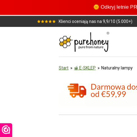
Przejdź
🌞 Odkryj letni
do
głównej
Klienci oceniają nas na 9,9/10 (5.000+)
treści
Start
»
🍯 E-SKLEP
»
Naturalny lampy