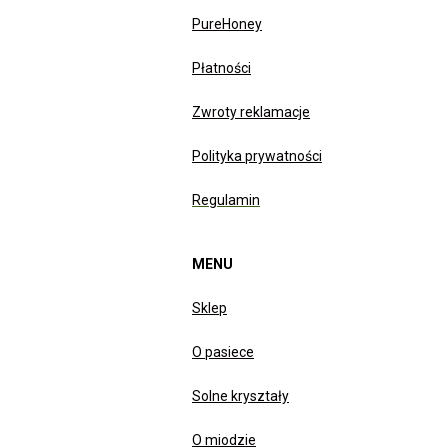
PureHoney
Płatności
Zwroty reklamacje
Polityka prywatności
Regulamin
MENU
Sklep
O pasiece
Solne kryształy
O miodzie