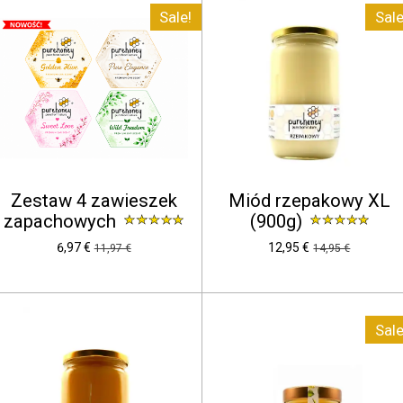
Sale!
Sale
Zestaw 4 zawieszek
Miód rzepakowy XL
zapachowych
(900g)
6,97 €
12,95 €
11,97 €
14,95 €
Sale