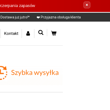
×
zerpania zapasów
Dostawa już jutro!*
❤️ Przyjazna obsługa klienta
Kontakt