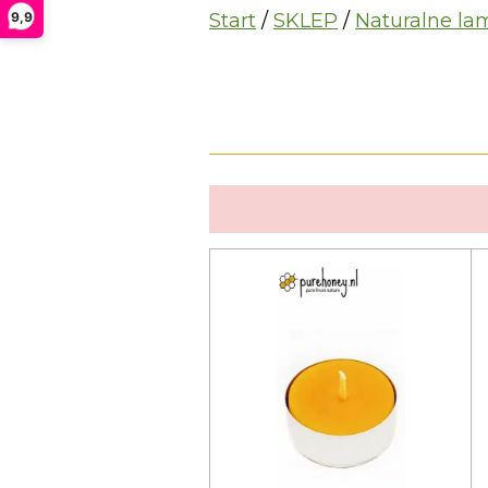
9,9
Start
/
SKLEP
/
Naturalne la