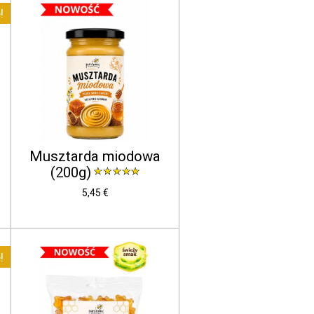
!
Musztarda miodowa
(200g)
5,45 €
!