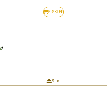
E-SKLEP
ie
!
Start