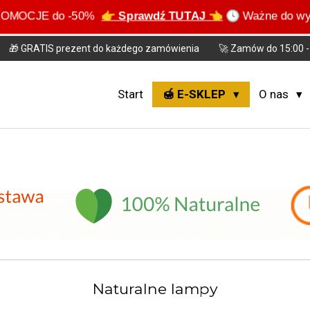
e PROMOCJE do -50%
👉 Sprawdź TUTAJ 👈
🕓 Ważne do wyc
🎁 GRATIS prezent do każdego zamówienia
🚀 Zamów do 15:00 - 
Start
🍯 E-SKLEP
O nas
Naturalne lampy