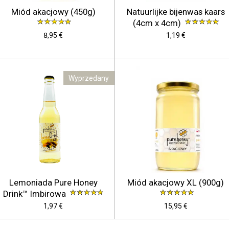
Miód akacjowy (450g)
Natuurlijke bijenwas kaars
(4cm x 4cm)
8,95 €
1,19 €
Wyprzedany
Lemoniada Pure Honey
Miód akacjowy XL (900g)
Drink™ Imbirowa
1,97 €
15,95 €