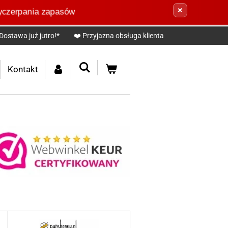
×
zerpania zapasów
Dostawa już jutro!*
❤️ Przyjazna obsługa klienta
Kontakt