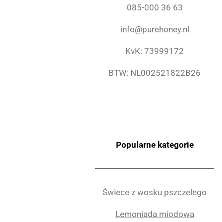
085-000 36 63
info@purehoney.nl
KvK: 73999172
BTW: NL002521822B26
Popularne kategorie
Świece z wosku pszczelego
Lemoniada miodowa