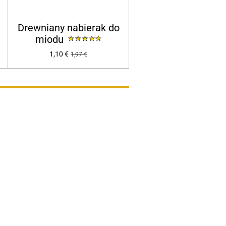
Drewniany nabierak do
miodu
1,10 €
1,97 €