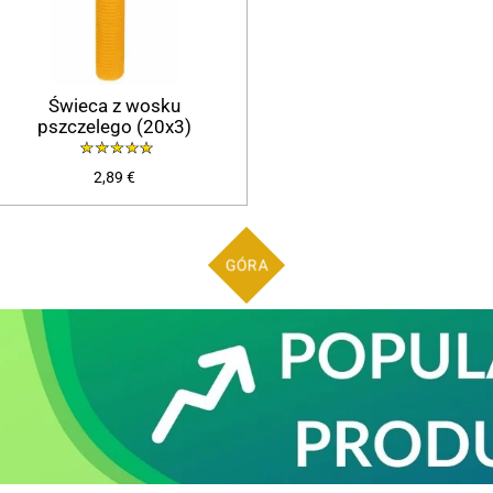
Świeca z wosku
pszczelego (20x3)
2,89 €
GÓRA