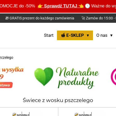
e PROMOCJE do -50%
👉 Sprawdź TUTAJ 👈
🕓 Ważne do wyc
🎁 GRATIS prezent do każdego zamówienia
🚀 Zamów do 15:00 - 
Start
🍯 E-SKLEP
O nas
zczelego
Świece z wosku pszczelego