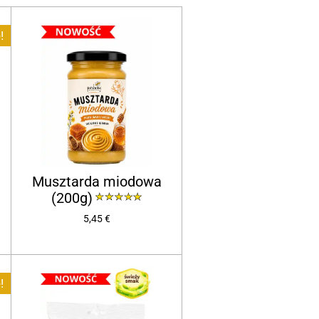
!
Musztarda miodowa
(200g)
5,45 €
!