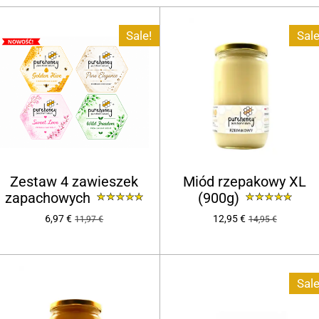
Sale!
Sale
Zestaw 4 zawieszek
Miód rzepakowy XL
zapachowych
(900g)
6,97 €
12,95 €
11,97 €
14,95 €
Sale