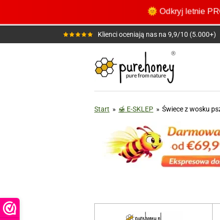
Przejdź
🌞 Odkryj letni
do
głównej
Klienci oceniają nas na 9,9/10 (5.000+)
treści
Start
»
🍯 E-SKLEP
»
Świece z wosku ps