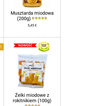
Musztarda miodowa
(200g)
5,45 €
!
Żelki miodowe z
rokitnikiem (100g)