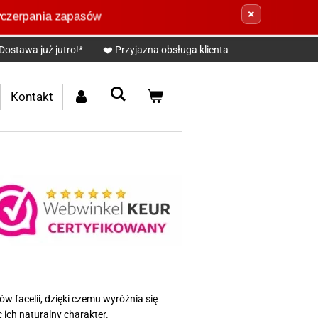
×
zerpania zapasów
Dostawa już jutro!*
❤️ Przyjazna obsługa klienta
Kontakt
w facelii, dzięki czemu wyróżnia się
ich naturalny charakter.