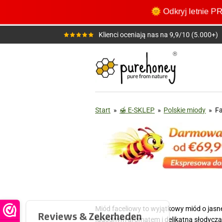
Przejdź
🌞 Odkryj letni
do
głównej
Klienci oceniają nas na 9,9/10 (5.000+)
treści
Start
»
🍯 E-SKLEP
»
Polskie miody
»
Fa
Miód faceliowy to wyjątkowy miód o jasne
łagodnym aromatem i delikatną słodyczą. 