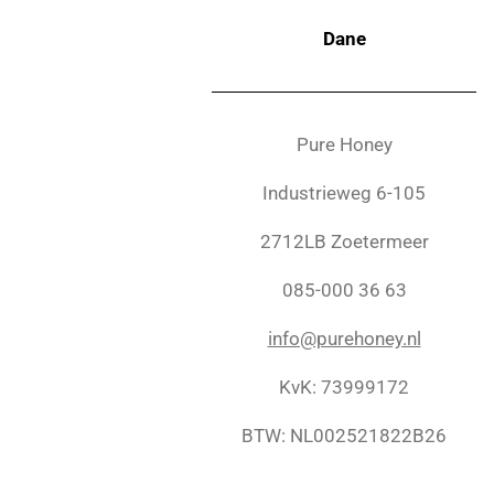
Dane
Pure Honey
Industrieweg 6-105
2712LB Zoetermeer
085-000 36 63
info@purehoney.nl
KvK: 73999172
BTW: NL002521822B26