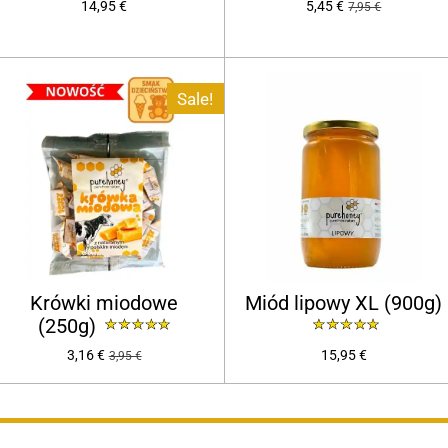
14,95 €
5,45 €
7,95 €
Sale!
Krówki miodowe
Miód lipowy XL (900g)
(250g)
3,16 €
15,95 €
3,95 €