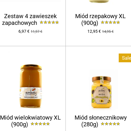
Zestaw 4 zawieszek
Miód rzepakowy XL
zapachowych
(900g)
6,97 €
12,95 €
11,97 €
14,95 €
Sale
Miód wielokwiatowy XL
Miód słonecznikowy
(900g)
(280g)