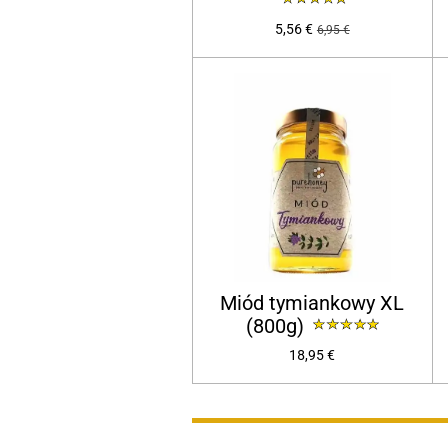
5,56 €
6,95 €
Miód tymiankowy XL
(800g)
18,95 €