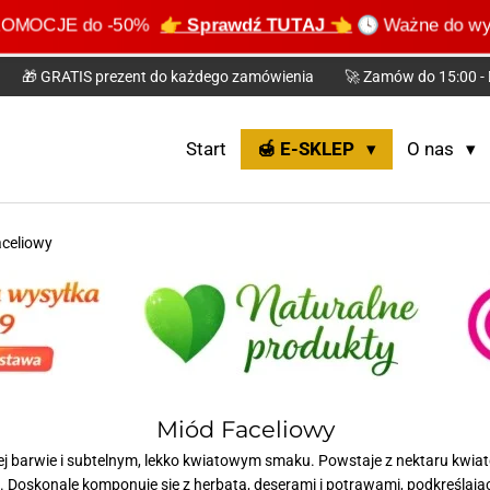
e PROMOCJE do -50%
👉 Sprawdź TUTAJ 👈
🕓 Ważne do wyc
🎁 GRATIS prezent do każdego zamówienia
🚀 Zamów do 15:00 - 
Start
🍯 E-SKLEP
O nas
celiowy
Miód Faceliowy
j barwie i subtelnym, lekko kwiatowym smaku. Powstaje z nektaru kwiató
Doskonale komponuje się z herbatą, deserami i potrawami, podkreślając 