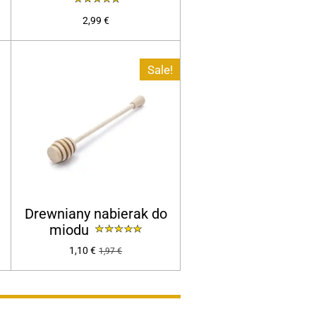
2,99 €
Sale!
Drewniany nabierak do
miodu
1,10 €
1,97 €