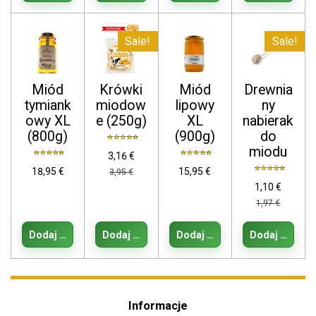
Sale!
Sale!
Miód
Krówki
Miód
Drewnia
tymiank
miodow
lipowy
ny
owy XL
e (250g)
XL
nabierak
(800g)
(900g)
do
miodu
3,16 €
18,95 €
15,95 €
3,95 €
1,10 €
1,97 €
Dodaj do koszyka
Dodaj do koszyka
Dodaj do koszyka
Dodaj do kos
Informacje