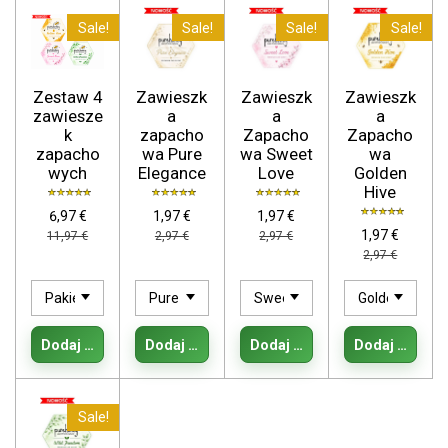
Sale!
Sale!
Sale!
Sale!
Zestaw 4
Zawieszk
Zawieszk
Zawieszk
zawiesze
a
a
a
k
zapacho
Zapacho
Zapacho
zapacho
wa Pure
wa Sweet
wa
wych
Elegance
Love
Golden
Hive
6,97 €
1,97 €
1,97 €
1,97 €
11,97 €
2,97 €
2,97 €
2,97 €
Dodaj do koszyka
Dodaj do koszyka
Dodaj do koszyka
Dodaj do kos
Sale!