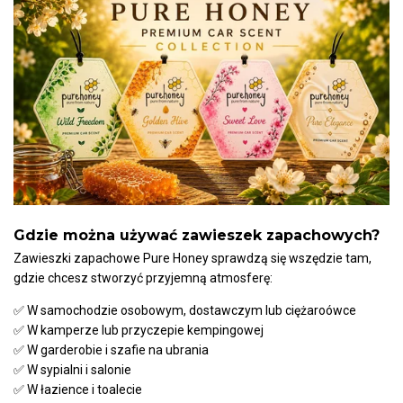
Gdzie można używać zawieszek zapachowych?
Zawieszki zapachowe Pure Honey sprawdzą się wszędzie tam,
gdzie chcesz stworzyć przyjemną atmosferę:
✅
W samochodzie osobowym, dostawczym lub ciężaroówce
✅
W kamperze lub przyczepie kempingowej
✅
W garderobie i szafie na ubrania
✅ W sypialni i salonie
✅
W łazience i toalecie