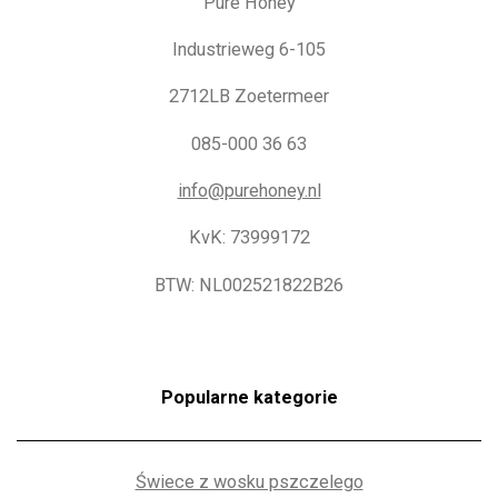
Pure Honey
Industrieweg 6-105
2712LB Zoetermeer
085-000 36 63
info@purehoney.nl
KvK: 73999172
BTW: NL002521822B26
Popularne kategorie
Świece z wosku pszczelego