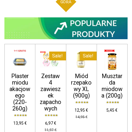
GÓRA
Sale!
Sale!
Plaster
Zestaw
Miód
Musztar
miodu
4
rzepako
da
akacjow
zawiesz
wy XL
miodow
ego
ek
(900g)
a (200g)
(220-
zapacho
260g)
wych
12,95 €
5,45 €
14,95 €
13,95 €
6,97 €
11,97 €