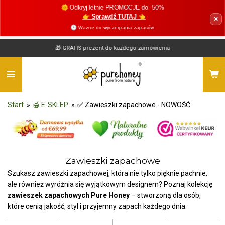
🌞 Odkryj letnie PROMOCJE do -50%
Przejdź
👉 Sprawdź TUTAJ 👈
×
do
🕓 Ważne do wyczerpania zapasów
głównej
treści
🎁 GRATIS prezent do każdego zamówienia
Start
»
🍯 E-SKLEP
»
✅ Zawieszki zapachowe - NOWOŚĆ
Zawieszki zapachowe
Szukasz zawieszki zapachowej, która nie tylko pięknie pachnie,
ale również wyróżnia się wyjątkowym designem? Poznaj kolekcję
zawieszek zapachowych Pure Honey
– stworzoną dla osób,
które cenią jakość, styl i przyjemny zapach każdego dnia.