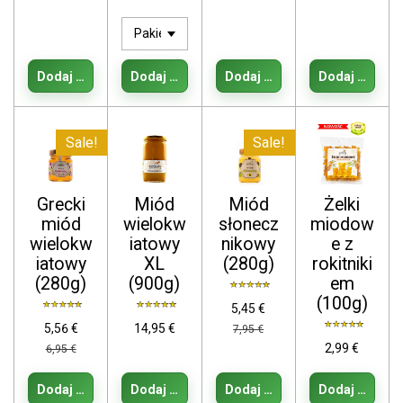
Dodaj do koszyka
Dodaj do koszyka
Dodaj do koszyka
Dodaj do kos
Sale!
Sale!
Grecki
Miód
Miód
Żelki
miód
wielokw
słonecz
miodow
wielokw
iatowy
nikowy
e z
iatowy
XL
(280g)
rokitniki
(280g)
(900g)
em
(100g)
5,45 €
5,56 €
14,95 €
7,95 €
2,99 €
6,95 €
Dodaj do koszyka
Dodaj do koszyka
Dodaj do koszyka
Dodaj do kos