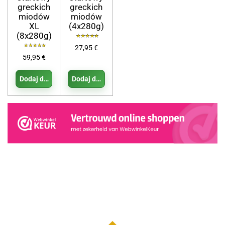
greckich
greckich
miodów
miodów
XL
(4x280g)
(8x280g)
27,95 €
59,95 €
Dodaj do koszyka
Dodaj do koszyka