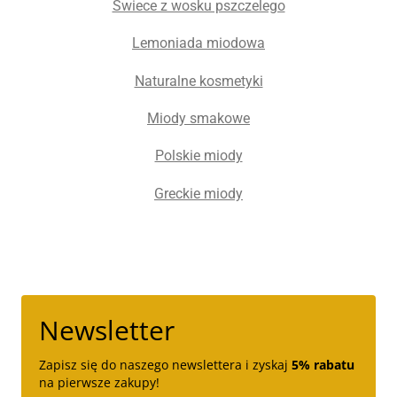
Świece z wosku pszczelego
Lemoniada miodowa
Naturalne kosmetyki
Miody smakowe
Polskie miody
Greckie miody
Newsletter
Zapisz się do naszego newslettera i zyskaj
5% rabatu
na pierwsze zakupy!