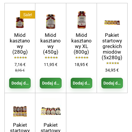
Sale!
Miód
Miód
Miód
Pakiet
kasztano
kasztano
kasztano
startowy
wy
wy
wy XL
greckich
(280g)
(450g)
(800g)
miodów
(5x280g)
7,16 €
11,95 €
18,95 €
34,95 €
8,95 €
Dodaj do koszyka
Dodaj do koszyka
Dodaj do koszyka
Dodaj do koszy
Pakiet
Pakiet
startowy
startowy