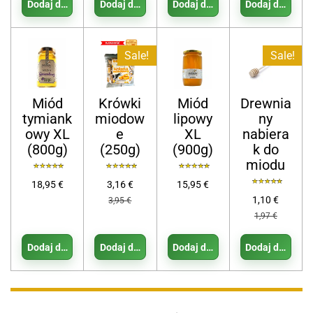
Dodaj do koszyka
Dodaj do koszyka
Dodaj do koszyka
Dodaj do koszy
Sale!
Sale!
Miód
Krówki
Miód
Drewnia
tymiank
miodow
lipowy
ny
owy XL
e
XL
nabiera
(800g)
(250g)
(900g)
k do
miodu
18,95 €
3,16 €
15,95 €
1,10 €
3,95 €
1,97 €
Dodaj do koszyka
Dodaj do koszyka
Dodaj do koszyka
Dodaj do koszy