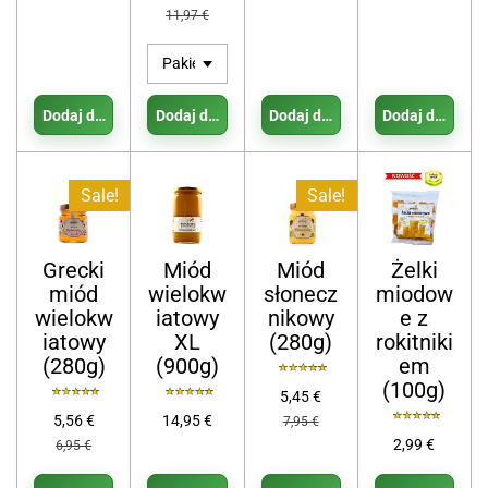
11,97 €
Dodaj do koszyka
Dodaj do koszyka
Dodaj do koszyka
Dodaj do koszy
Sale!
Sale!
Grecki
Miód
Miód
Żelki
miód
wielokw
słonecz
miodow
wielokw
iatowy
nikowy
e z
iatowy
XL
(280g)
rokitniki
(280g)
(900g)
em
(100g)
5,45 €
5,56 €
14,95 €
7,95 €
2,99 €
6,95 €