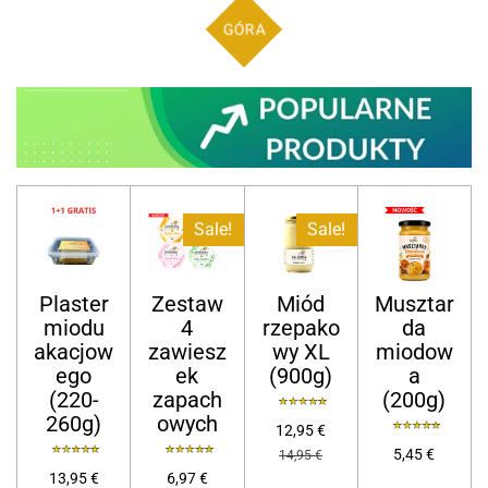
GÓRA
Sale!
Sale!
Plaster
Zestaw
Miód
Musztar
miodu
4
rzepako
da
akacjow
zawiesz
wy XL
miodow
ego
ek
(900g)
a
(220-
zapach
(200g)
260g)
owych
12,95 €
5,45 €
14,95 €
13,95 €
6,97 €