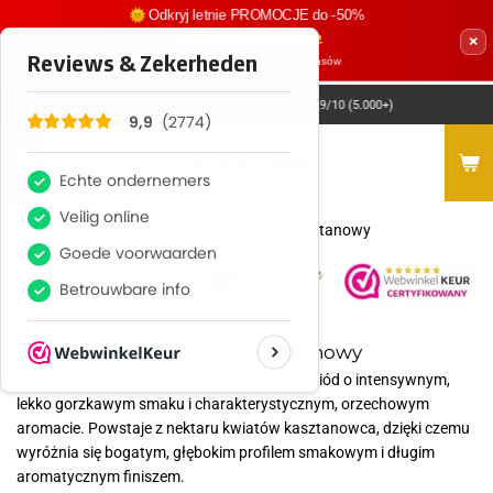
🌞 Odkryj letnie PROMOCJE do -50%
Przejdź
👉 Sprawdź TUTAJ 👈
×
do
🕓 Ważne do wyczerpania zapasów
głównej
treści
Klienci oceniają nas na 9,9/10 (5.000+)
Start
»
🍯 E-SKLEP
»
Greckie miody
»
Kasztanowy
Grecki Miód Kasztanowy
Miód kasztanowy to ciemny, aromatyczny miód o intensywnym,
lekko gorzkawym smaku i charakterystycznym, orzechowym
aromacie. Powstaje z nektaru kwiatów kasztanowca, dzięki czemu
wyróżnia się bogatym, głębokim profilem smakowym i długim
aromatycznym finiszem.