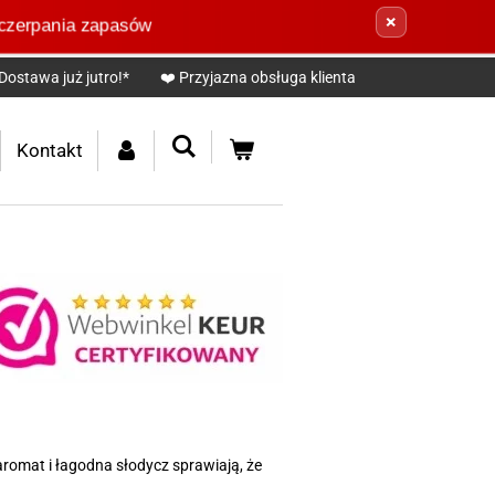
×
czerpania zapasów
Dostawa już jutro!*
❤️ Przyjazna obsługa klienta
Kontakt
romat i łagodna słodycz sprawiają, że