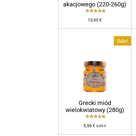
akacjowego (220-260g)
13,95 €
Sale!
Grecki miód
wielokwiatowy (280g)
5,56 €
6,95 €