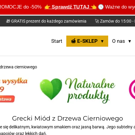
 PROMOCJE do -50%
👉 Sprawdź TUTAJ 👈
🕓 Ważne do wy
🎁 GRATIS prezent do każdego zamówienia
🚀 Zamów do 15:00 - 
Start
🍯 E-SKLEP
O nas
 drzewa cierniowego
Grecki Miód z Drzewa Cierniowego
e się delikatnym, kwiatowym smakiem oraz jasną barwą. Jego subtelny a
apojów oraz lekkich dań.