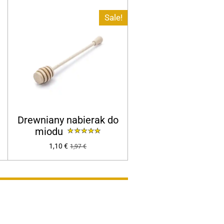
Sale!
Drewniany nabierak do
miodu
1,10 €
1,97 €