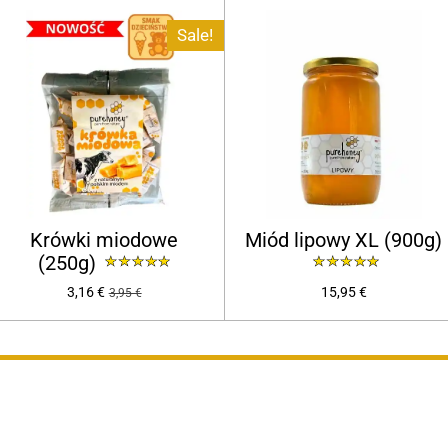
Sale!
Krówki miodowe
Miód lipowy XL (900g)
(250g)
3,16 €
15,95 €
3,95 €