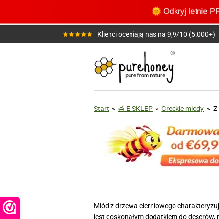
Przejdź
🌞 Odkryj letnie
do
głównej
Klienci oceniają nas na 9,9/10 (5.000+)
treści
Start
»
🍯 E-SKLEP
»
Greckie miody
»
Z
Miód z drzewa cierniowego charakteryzuj
jest doskonałym dodatkiem do deserów, n