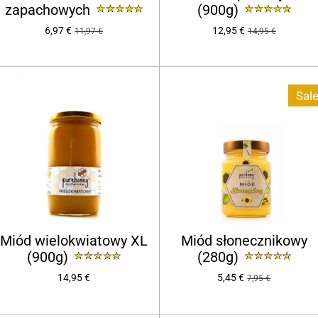
zapachowych
(900g)
6,97 €
12,95 €
11,97 €
14,95 €
Sale
Miód wielokwiatowy XL
Miód słonecznikowy
(900g)
(280g)
14,95 €
5,45 €
7,95 €