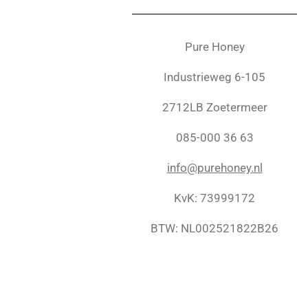
Pure Honey
Industrieweg 6-105
2712LB Zoetermeer
085-000 36 63
info@purehoney.nl
KvK: 73999172
BTW: NL002521822B26