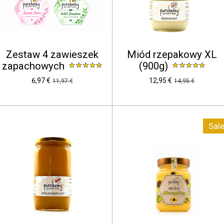
Zestaw 4 zawieszek
Miód rzepakowy XL
zapachowych
(900g)
6,97 €
12,95 €
11,97 €
14,95 €
Sale