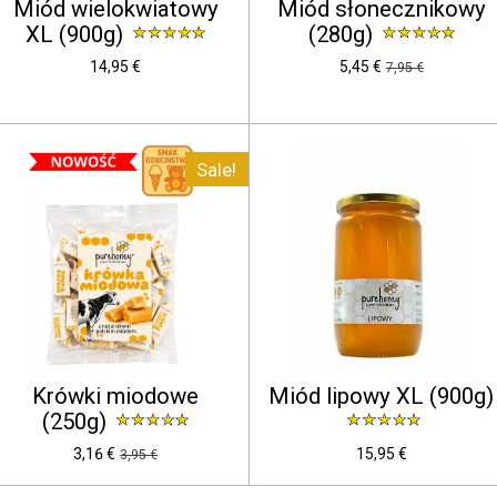
Miód wielokwiatowy
Miód słonecznikowy
XL (900g)
(280g)
14,95 €
5,45 €
7,95 €
Sale!
Krówki miodowe
Miód lipowy XL (900g)
(250g)
3,16 €
15,95 €
3,95 €