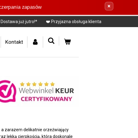
×
czerpania zapasów
Dostawa już jutro!*
❤️ Przyjazna obsługa klienta
Kontakt
, a zarazem delikatnie orzeźwiający
z lekką cierpkością, która doskonale