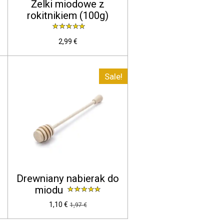
Żelki miodowe z
rokitnikiem (100g)
2,99 €
Sale!
Drewniany nabierak do
miodu
1,10 €
1,97 €