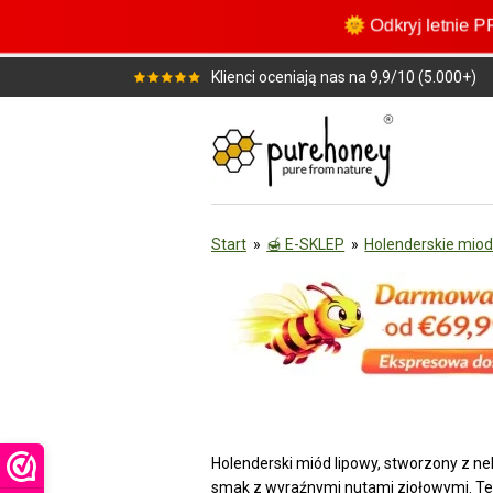
Przejdź
🌞 Odkryj letnie
do
głównej
Klienci oceniają nas na 9,9/10 (5.000+)
treści
Start
»
🍯 E-SKLEP
»
Holenderskie mio
Holenderski miód lipowy, stworzony z nek
smak z wyraźnymi nutami ziołowymi. Ten