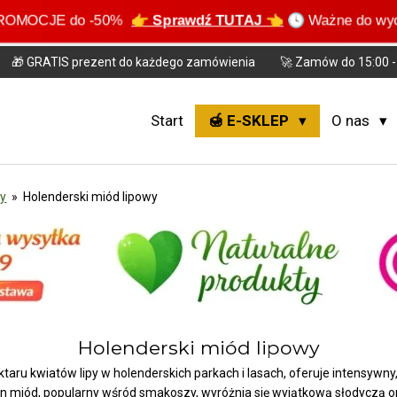
 PROMOCJE do -50%
👉 Sprawdź TUTAJ 👈
🕓 Ważne do wy
🎁 GRATIS prezent do każdego zamówienia
🚀 Zamów do 15:00 - 
Start
🍯 E-SKLEP
O nas
dy
»
Holenderski miód lipowy
Holenderski miód lipowy
taru kwiatów lipy w holenderskich parkach i lasach, oferuje intensywny
 miód, popularny wśród smakoszy, wyróżnia się wyjątkową słodyczą ora