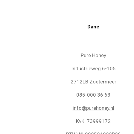
Dane
Pure Honey
Industrieweg 6-105
2712LB Zoetermeer
085-000 36 63
info@purehoney.nl
KvK: 73999172