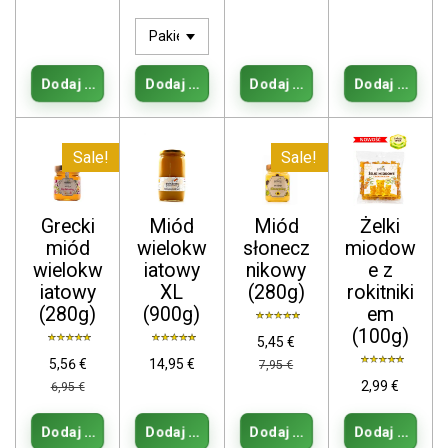
Dodaj do koszyka
Dodaj do koszyka
Dodaj do koszyka
Dodaj do kos
Sale!
Sale!
Grecki
Miód
Miód
Żelki
miód
wielokw
słonecz
miodow
wielokw
iatowy
nikowy
e z
iatowy
XL
(280g)
rokitniki
(280g)
(900g)
em
(100g)
5,45 €
5,56 €
14,95 €
7,95 €
2,99 €
6,95 €
Dodaj do koszyka
Dodaj do koszyka
Dodaj do koszyka
Dodaj do kos