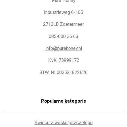
Pure Honey
Industrieweg 6-105
2712LB Zoetermeer
085-000 36 63
info@purehoney.nl
KvK: 73999172
BTW: NL002521822B26
Popularne kategorie
Świece z wosku pszczelego