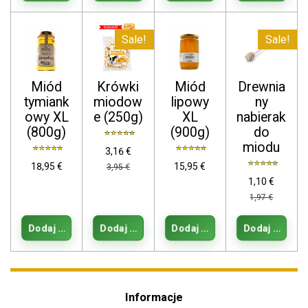
Sale!
Sale!
Miód
Krówki
Miód
Drewnia
tymiank
miodow
lipowy
ny
owy XL
e (250g)
XL
nabierak
(800g)
(900g)
do
miodu
3,16 €
18,95 €
15,95 €
3,95 €
1,10 €
1,97 €
Dodaj do koszyka
Dodaj do koszyka
Dodaj do koszyka
Dodaj do kos
Informacje