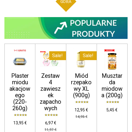
GÓRA
Sale!
Sale!
Plaster
Zestaw
Miód
Musztar
miodu
4
rzepako
da
akacjow
zawiesz
wy XL
miodow
ego
ek
(900g)
a (200g)
(220-
zapacho
260g)
wych
12,95 €
5,45 €
14,95 €
13,95 €
6,97 €
11,97 €