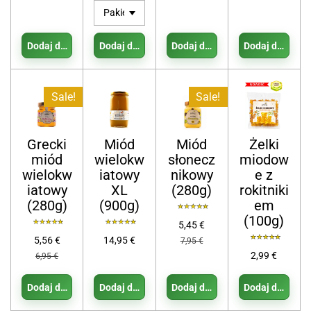
Dodaj do koszyka
Dodaj do koszyka
Dodaj do koszyka
Dodaj do koszy
Sale!
Sale!
Grecki
Miód
Miód
Żelki
miód
wielokw
słonecz
miodow
wielokw
iatowy
nikowy
e z
iatowy
XL
(280g)
rokitniki
(280g)
(900g)
em
(100g)
5,45 €
5,56 €
14,95 €
7,95 €
2,99 €
6,95 €
Dodaj do koszyka
Dodaj do koszyka
Dodaj do koszyka
Dodaj do koszy