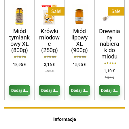
Sale!
Sale!
Miód
Krówki
Miód
Drewnia
tymiank
miodow
lipowy
ny
owy XL
e
XL
nabiera
(800g)
(250g)
(900g)
k do
miodu
18,95 €
3,16 €
15,95 €
1,10 €
3,95 €
1,97 €
Dodaj do koszyka
Dodaj do koszyka
Dodaj do koszyka
Dodaj do koszy
Informacje