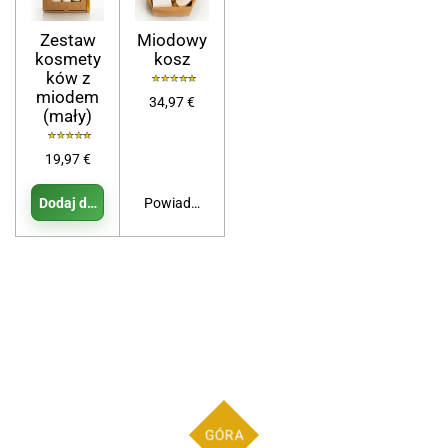
Zestaw
Miodowy
kosmety
kosz
ków z
miodem
34,97 €
(mały)
19,97 €
Dodaj do koszyka
Powiadom mnie, gdy będzie dostępny
GÓRA