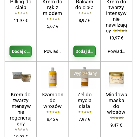
Pilling do
Krem do
Balsam
Krem do
ciała
rąk z
do ciała
twarzy
miodem
intensyw
nie
11,97 €
8,97 €
nawilżają
5,67 €
cy
10,97 €
Dodaj do koszyka
Powiadom mnie, gdy będzie dostępny
Dodaj do koszyka
Powiadom mnie
Wyprzedany
Krem do
Szampon
Żel do
Miodowa
twarzy
do
mycia
maska
intensyw
włosów
ciała
do
nie
włosów
regeneruj
8,45 €
7,97 €
ący
9,47 €
10,97 €