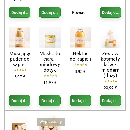
Dodaj do koszyka
Dodaj do koszyka
Powiadom mnie, gdy będzie dos
Dodaj do koszy
Musujący
Masło do
Nektar
Zestaw
puder do
ciała -
do kapieli
kosmety
kąpieli
miodowy
ków z
dotyk
miodem
8,95 €
(duży)
6,97 €
11,97 €
29,99 €
Dodaj do koszyka
Dodaj do koszyka
Dodaj do koszyka
Dodaj do koszy
Wyprzedany