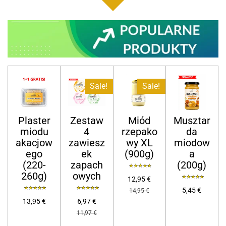
Sale!
Sale!
Plaster
Zestaw
Miód
Musztar
miodu
4
rzepako
da
akacjow
zawiesz
wy XL
miodow
ego
ek
(900g)
a
(220-
zapach
(200g)
260g)
owych
12,95 €
5,45 €
14,95 €
13,95 €
6,97 €
11,97 €