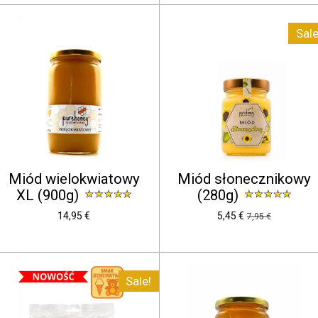
Sale
Miód wielokwiatowy
Miód słonecznikowy
XL (900g)
(280g)
14,95 €
5,45 €
7,95 €
Sale!