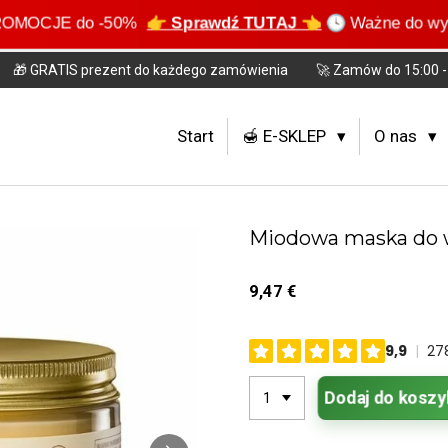
 PROMOCJE do -50%
👉 Sprawdź TUTAJ 👈
🕓 Ważne do w
🎁 GRATIS prezent do każdego zamówienia
🚀 Zamów do 15:00 - 
Start
🍯 E-SKLEP
O nas
Miodowa maska do
9,47 €
Dodaj do koszy