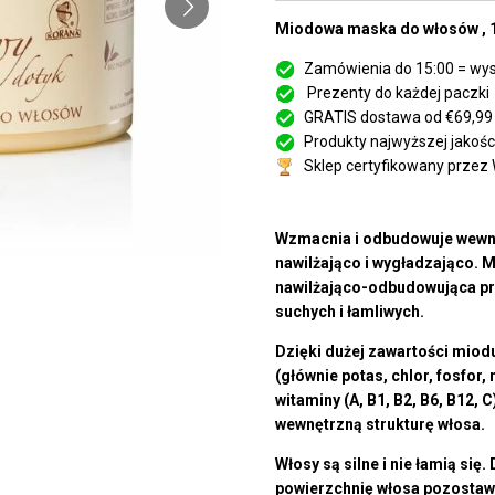
Miodowa maska do włosów , 
Zamówienia do 15:00 = wys
Prezenty do każdej paczki
GRATIS dostawa od €69,99
Produkty najwyższej jakości
Sklep certyfikowany przez
Wzmacnia i odbudowuje wewnęt
nawilżająco i wygładzająco.
M
nawilżająco-odbudowująca p
suchych i łamliwych.
Dzięki dużej zawartości mio
(głównie potas, chlor, fosfor
witaminy (A, B1, B2, B6, B12,
wewnętrzną strukturę włosa.
Włosy są silne i nie łamią się
powierzchnię włosa pozostawi