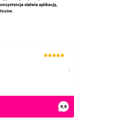
nsystencja ułatwia aplikację,
włosów.