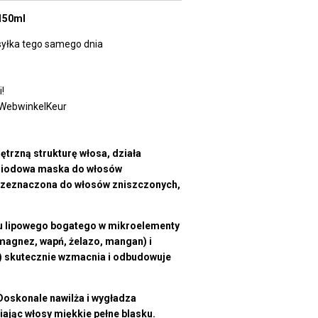
150ml
yłka tego samego dnia
!
 WebwinkelKeur
rzną strukturę włosa, działa
iodowa maska do włosów
rzeznaczona do włosów zniszczonych,
du lipowego bogatego w mikroelementy
, magnez, wapń, żelazo, mangan) i
 C) skutecznie wzmacnia i odbudowuje
. Doskonale nawilża i wygładza
ając włosy miękkie pełne blasku.