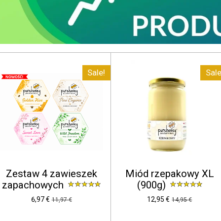
Sale!
Sale
Zestaw 4 zawieszek
Miód rzepakowy XL
zapachowych
(900g)
6,97 €
12,95 €
11,97 €
14,95 €