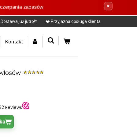
×
yczerpania zapasów
Dostawa już jutro!*
❤️ Przyjazna obsługa klienta
Kontakt
 włosów
ka