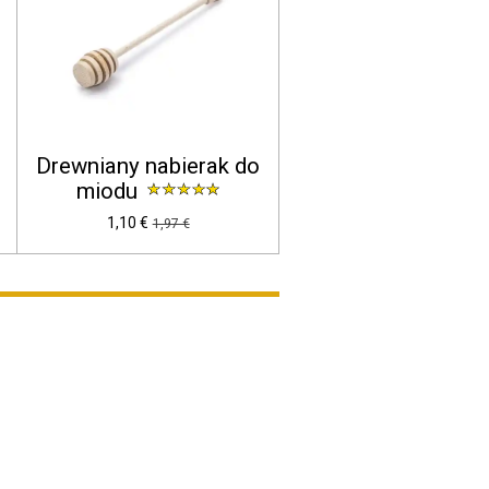
Drewniany nabierak do
miodu
1,10 €
1,97 €