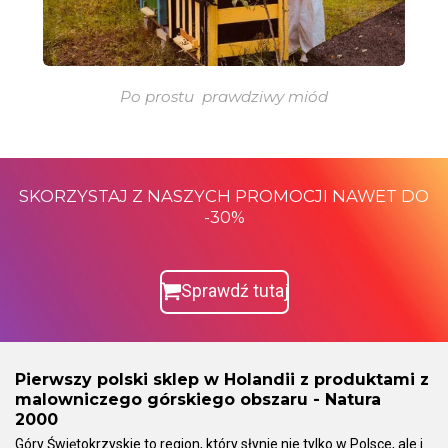
Po prostu prawdziwy miód
SKORZYSTAJ Z NASZYCH PROMOCJI NAWET DO
-30%
Sprawdź tutaj
Pierwszy polski sklep w Holandii z produktami z
malowniczego górskiego obszaru -
Natura
2000
Góry Świętokrzyskie to region, który słynie nie tylko w Polsce, ale i