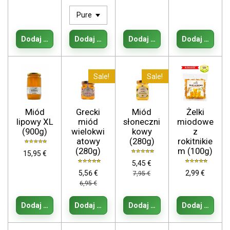
Dodaj do koszyka
Dodaj do koszyka
Dodaj do koszyka
Dodaj do kos
Sale!
Sale!
Miód
Grecki
Miód
Żelki
lipowy XL
miód
słoneczni
miodowe
(900g)
wielokwi
kowy
z
atowy
(280g)
rokitnikie
(280g)
m (100g)
15,95 €
5,45 €
5,56 €
2,99 €
7,95 €
6,95 €
Dodaj do koszyka
Dodaj do koszyka
Dodaj do koszyka
Dodaj do kos