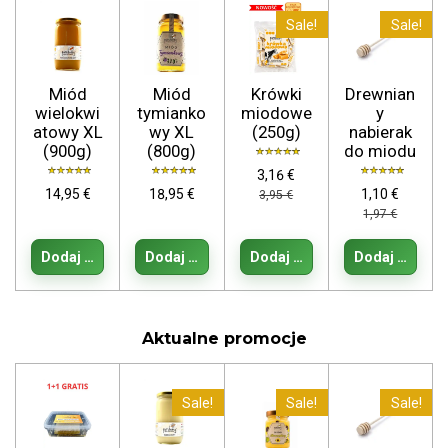
Sale!
Sale!
Miód
Miód
Krówki
Drewnian
wielokwi
tymianko
miodowe
y
atowy XL
wy XL
(250g)
nabierak
(900g)
(800g)
do miodu
3,16 €
14,95 €
18,95 €
1,10 €
3,95 €
1,97 €
Dodaj do koszyka
Dodaj do koszyka
Dodaj do koszyka
Dodaj do kos
Aktualne promocje
Sale!
Sale!
Sale!