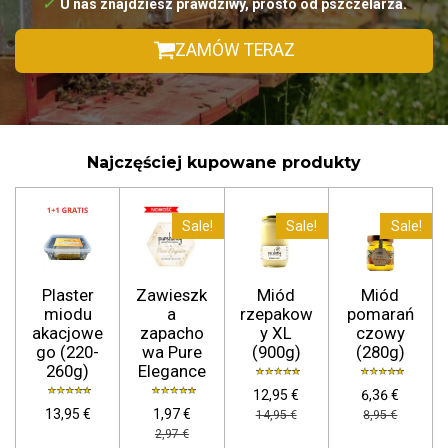
✓
U nas
znajdziesz prawdziwy, prosto od pszczelarza.
ZAMÓW TERAZ
Najczęściej kupowane produkty
Sale!
Sale!
Sale!
Plaster
Zawieszk
Miód
Miód
miodu
a
rzepakow
pomarań
akacjowe
zapacho
y XL
czowy
go (220-
wa Pure
(900g)
(280g)
260g)
Elegance
12,95 €
6,36 €
13,95 €
1,97 €
14,95 €
8,95 €
2,97 €