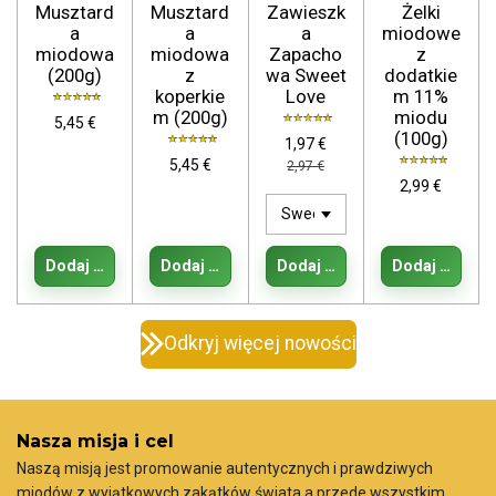
Musztard
Musztard
Zawieszk
Żelki
a
a
a
miodowe
miodowa
miodowa
Zapacho
z
(200g)
z
wa Sweet
dodatkie
koperkie
Love
m 11%
m (200g)
miodu
5,45 €
(100g)
1,97 €
5,45 €
2,97 €
2,99 €
Dodaj do koszyka
Dodaj do koszyka
Dodaj do koszyka
Dodaj do kos
Odkryj więcej nowości
Nasza misja i cel
Naszą misją jest promowanie autentycznych i prawdziwych
miodów z wyjątkowych zakątków świata a przede wszystkim