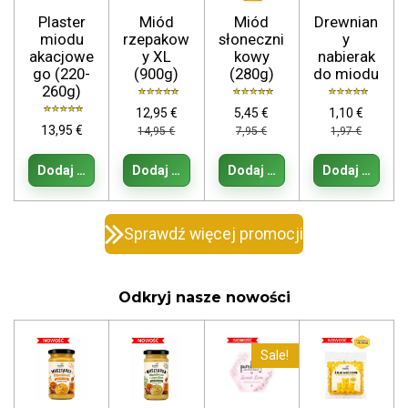
Plaster
Miód
Miód
Drewnian
miodu
rzepakow
słoneczni
y
akacjowe
y XL
kowy
nabierak
go (220-
(900g)
(280g)
do miodu
260g)
12,95 €
5,45 €
1,10 €
13,95 €
14,95 €
7,95 €
1,97 €
Dodaj do koszyka
Dodaj do koszyka
Dodaj do koszyka
Dodaj do kos
Sprawdź więcej promocji
Odkryj nasze nowości
Sale!