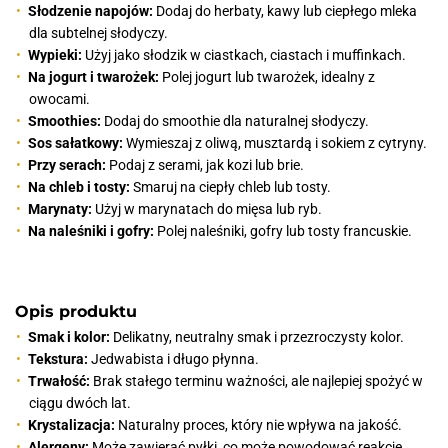
Słodzenie napojów:
Dodaj do herbaty, kawy lub ciepłego mleka
dla subtelnej słodyczy.
Wypieki:
Użyj jako słodzik w ciastkach, ciastach i muffinkach.
Na jogurt i twarożek:
Polej jogurt lub twarożek, idealny z
owocami.
Smoothies:
Dodaj do smoothie dla naturalnej słodyczy.
Sos sałatkowy:
Wymieszaj z oliwą, musztardą i sokiem z cytryny.
Przy serach:
Podaj z serami, jak kozi lub brie.
Na chleb i tosty:
Smaruj na ciepły chleb lub tosty.
Marynaty:
Użyj w marynatach do mięsa lub ryb.
Na naleśniki i gofry:
Polej naleśniki, gofry lub tosty francuskie.
Opis produktu
Smak i kolor:
Delikatny, neutralny smak i przezroczysty kolor.
Tekstura:
Jedwabista i długo płynna.
Trwałość:
Brak stałego terminu ważności, ale najlepiej spożyć w
ciągu dwóch lat.
Krystalizacja:
Naturalny proces, który nie wpływa na jakość.
Alergeny:
Może zawierać pyłki, co może powodować reakcje