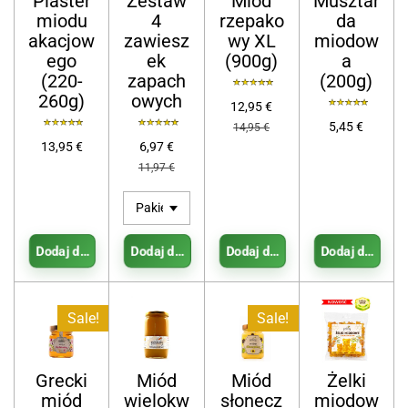
Plaster
Zestaw
Miód
Musztar
miodu
4
rzepako
da
akacjow
zawiesz
wy XL
miodow
ego
ek
(900g)
a
(220-
zapach
(200g)
260g)
owych
12,95 €
5,45 €
14,95 €
13,95 €
6,97 €
11,97 €
Dodaj do koszyka
Dodaj do koszyka
Dodaj do koszyka
Dodaj do koszy
Sale!
Sale!
Grecki
Miód
Miód
Żelki
miód
wielokw
słonecz
miodow