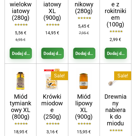
wielokw
iatowy
nikowy
e z
iatowy
XL
(280g)
rokitniki
(280g)
(900g)
em
(100g)
5,45 €
5,56 €
14,95 €
7,95 €
2,99 €
6,95 €
Dodaj do koszyka
Dodaj do koszyka
Dodaj do koszyka
Dodaj do koszy
Sale!
Sale!
Miód
Krówki
Miód
Drewnia
tymiank
miodow
lipowy
ny
owy XL
e
XL
nabiera
(800g)
(250g)
(900g)
k do
miodu
18,95 €
3,16 €
15,95 €