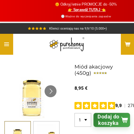
🌞 Odkryj letnie PROMOCJE do -50%
Przejdź
👉 Sprawdź TUTAJ 👈
do
🕓 Ważne do wyczerpania zapasów
głównej
treści
Klienci oceniają nas na 9,9/10 (5.000+)
Miód akacjowy
(450g)
8,95 €
Dodaj do
koszyka