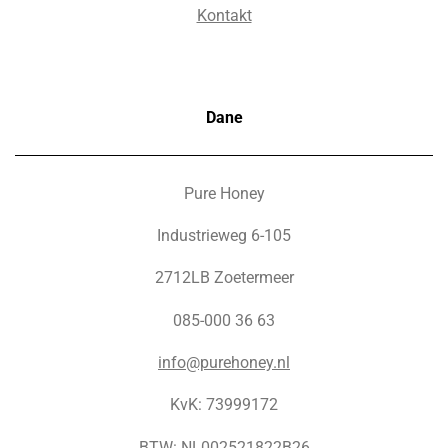
Kontakt
Dane
Pure Honey
Industrieweg 6-105
2712LB Zoetermeer
085-000 36 63
info@purehoney.nl
KvK: 73999172
BTW: NL002521822B26