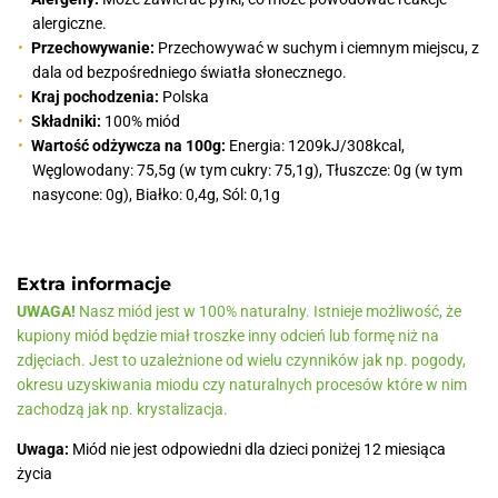
alergiczne.
Przechowywanie:
Przechowywać w suchym i ciemnym miejscu, z
dala od bezpośredniego światła słonecznego.
Kraj pochodzenia:
Polska
Składniki:
100% miód
Wartość odżywcza na 100g:
Energia: 1209kJ/308kcal,
Węglowodany: 75,5g (w tym cukry: 75,1g), Tłuszcze: 0g (w tym
nasycone: 0g), Białko: 0,4g, Sól: 0,1g
Extra informacje
UWAGA!
Nasz miód jest w 100% naturalny. Istnieje możliwość, że
kupiony miód będzie miał troszke inny odcień lub formę niż na
zdjęciach. Jest to uzależnione od wielu czynników jak np. pogody,
okresu uzyskiwania miodu czy naturalnych procesów które w nim
zachodzą jak np. krystalizacja.
Uwaga:
Miód nie jest odpowiedni dla dzieci poniżej 12 miesiąca
życia