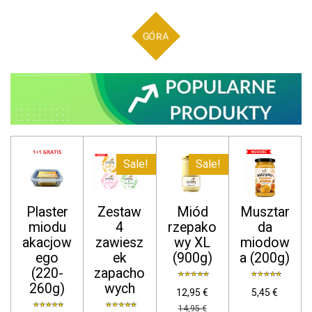
GÓRA
Sale!
Sale!
Plaster
Zestaw
Miód
Musztar
miodu
4
rzepako
da
akacjow
zawiesz
wy XL
miodow
ego
ek
(900g)
a (200g)
(220-
zapacho
260g)
wych
12,95 €
5,45 €
14,95 €