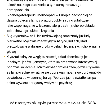
jakość naszego otoczenia, a tym samym naszego
samopoczucia.
Bioenergoterapeuci i homeopaci w Europie Zachodniej od
dawna polecają lampy oraz produkty z soli krystalicznej
jako wspomaganie w leczeniu alergii, astmy, chorób układu
oddechowego i układu krążenia.
Siłę kryształów soli i ich uzdrawiającą moc znały już ludy
pierwotne. Mężowie medycyny w Afryce, Indiach, kładli
pieczołowicie wybrane bryłki w celach leczniczych choremu na
głowę.
Kryształ solny ze względu na swój skład chemiczny, jest
idealnym jonów ujemnych, które są emitowane intensywniej
podczas świecenia . Mikroklimat pomieszczeń, gdzie używane
są lampki solne wyraźnie sie poprawia i mozna go porównać do
powietrza po wiosennej burzy. Poprzez jasne światło lampa
solna wywiera korzystny wpływ na psychikę.
W naszym sklepie promocje nawet do 30%!