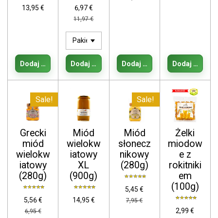
13,95 €
6,97 €
11,97 €
Dodaj do koszyka
Dodaj do koszyka
Dodaj do koszyka
Dodaj do kos
Sale!
Sale!
Grecki
Miód
Miód
Żelki
miód
wielokw
słonecz
miodow
wielokw
iatowy
nikowy
e z
iatowy
XL
(280g)
rokitniki
(280g)
(900g)
em
(100g)
5,45 €
5,56 €
14,95 €
7,95 €
2,99 €
6,95 €