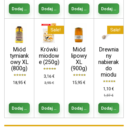
Dodaj do koszyka
Dodaj do koszyka
Dodaj do koszyka
Dodaj do kos
Sale!
Sale!
Miód
Krówki
Miód
Drewnia
tymiank
miodow
lipowy
ny
owy XL
e (250g)
XL
nabierak
(800g)
(900g)
do
miodu
3,16 €
18,95 €
15,95 €
3,95 €
1,10 €
1,97 €
Dodaj do koszyka
Dodaj do koszyka
Dodaj do koszyka
Dodaj do kos