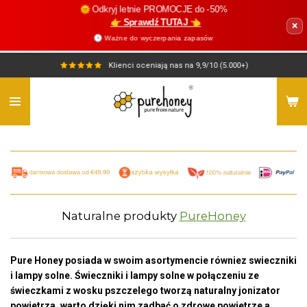
🌞 Odkryj letnie PROMOCJE do -50%
Przejdź
👉 Sprawdź TUTAJ 👈
×
do
🕓 Ważne do wyczerpania zapasów
głównej
treści
Klienci oceniają nas na 9,9/10 (5.000+)
Naturalne produkty
PureHoney
Pure Honey posiada w swoim asortymencie równiez swieczniki
i lampy solne. Świeczniki i lampy solne w połączeniu ze
świeczkami z wosku pszczelego tworzą naturalny jonizator
powietrza, warto dzięki nim zadbać o zdrowe powietrze a