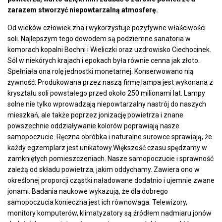
zarazem stworzyć niepowtarzalną atmosferę.
Od wieków człowiek zna i wykorzystuje pozytywne właściwości
soli. Najlepszym tego dowodem są podziemne sanatoria w
komorach kopalni Bochni i Wieliczki oraz uzdrowisko Ciechocinek.
Sól w niekórych krajach i epokach była równie cenna jak złoto.
Spełniała ona rolę jednostki monetarnej. Konserwowano nią
żywność. Produkowana przez naszą firmę lampa jest wykonana z
kryształu soli powstałego przed około 250 milionami lat. Lampy
solne nie tylko wprowadzają niepowtarzalny nastrój do naszych
mieszkań, ale także poprzez jonizację powietrza i znane
powszechnie oddziaływanie kolorów poprawiają nasze
samopoczucie. Ręczna obróbka i naturalne surowce sprawiają, że
każdy egzemplarz jest unikatowy.Większość czasu spędzamy w
zamkniętych pomieszczeniach. Nasze samopoczucie i sprawność
zależą od składu powietrza, jakim oddychamy. Zawiera ono w
określonej proporcji cząstki naładowane dodatnio i ujemnie zwane
jonami. Badania naukowe wykazują, że dla dobrego
samopoczucia konieczna jest ich równowaga. Telewizory,
monitory komputerów, klimatyzatory są źródłem nadmiaru jonów