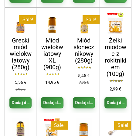
Sale!
Sale!
Grecki
Miód
Miód
Żelki
miód
wielokw
słonecz
miodow
wielokw
iatowy
nikowy
e z
iatowy
XL
(280g)
rokitniki
(280g)
(900g)
em
(100g)
5,45 €
5,56 €
14,95 €
7,95 €
2,99 €
6,95 €
Dodaj do koszyka
Dodaj do koszyka
Dodaj do koszyka
Dodaj do koszy
Sale!
Sale!