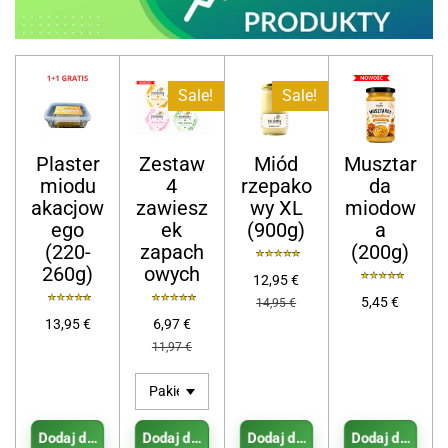
Sale!
Sale!
Plaster
Zestaw
Miód
Musztar
miodu
4
rzepako
da
akacjow
zawiesz
wy XL
miodow
ego
ek
(900g)
a
(220-
zapach
(200g)
260g)
owych
12,95 €
5,45 €
14,95 €
13,95 €
6,97 €
11,97 €
Dodaj do koszyka
Dodaj do koszyka
Dodaj do koszyka
Dodaj do koszy