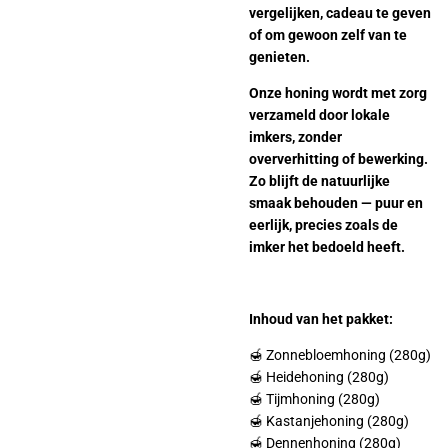
vergelijken, cadeau te geven
of om gewoon zelf van te
genieten.
Onze honing wordt met zorg
verzameld door lokale
imkers, zonder
oververhitting of bewerking.
Zo blijft de natuurlijke
smaak behouden — puur en
eerlijk, precies zoals de
imker het bedoeld heeft.
Inhoud van het pakket:
🍯 Zonnebloemhoning (280g)
🍯 Heidehoning (280g)
🍯 Tijmhoning (280g)
🍯 Kastanjehoning (280g)
🍯 Dennenhoning (280g)