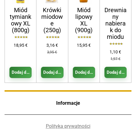
Miód
Krówki
Miód
Drewnia
tymiank
miodow
lipowy
ny
owy XL
e
XL
nabiera
(800g)
(250g)
(900g)
k do
miodu
18,95 €
3,16 €
15,95 €
1,10 €
3,95 €
1,97 €
Dodaj do koszyka
Dodaj do koszyka
Dodaj do koszyka
Dodaj do koszy
Informacje
Polityka prywatności