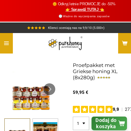
🌞 Odkryj letnie PROMOCJE do -50%
Przejdź
👉 Sprawdź TUTAJ 👈
do
🕓 Ważne do wyczerpania zapasów
głównej
treści
Klienci oceniają nas na 9,9/10 (5.000+)
Proefpakket met
Griekse honing XL
(8x280g)
59,95 €
Dodaj do
koszyka