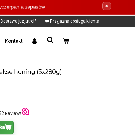
×
czerpania zapasów
Dostawa już jutro!*
❤️ Przyjazna obsługa klienta
Kontakt
ekse honing (5x280g)
ka