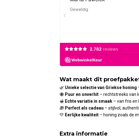
Wat maakt dit proefpakket
🌿
Unieke selectie van Griekse honing
–
🐝
Puur en onverhit
– rechtstreeks van l
🍯
Echte variatie in smaak
– van fris en 
🎁
Perfect als cadeau
– stijlvol, authe
💛
Eerlijke kwaliteit
– honing zoals de i
Extra informatie