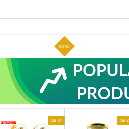
GÓRA
Sale!
Sale