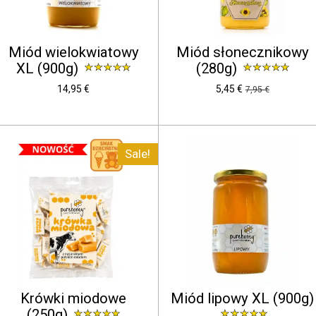
Miód wielokwiatowy
Miód słonecznikowy
XL (900g)
(280g)
14,95 €
5,45 €
7,95 €
Sale!
Krówki miodowe
Miód lipowy XL (900g)
(250g)