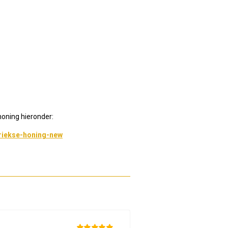
oning hieronder:
riekse-honing-new