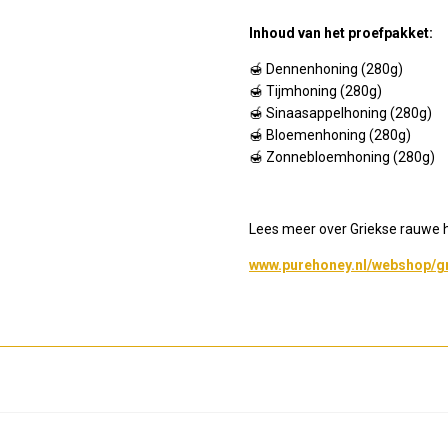
Inhoud van het proefpakket:
🍯 Dennenhoning (280g)
🍯 Tijmhoning (280g)
🍯 Sinaasappelhoning (280g)
🍯 Bloemenhoning (280g)
🍯 Zonnebloemhoning (280g)
Lees meer over Griekse rauwe h
www.purehoney.nl/webshop/g