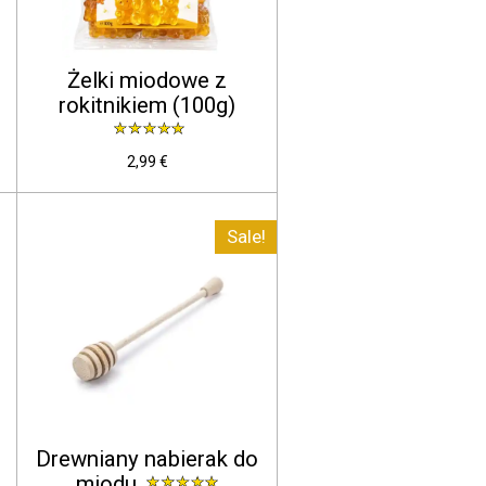
Żelki miodowe z
rokitnikiem (100g)
2,99 €
Sale!
Drewniany nabierak do
miodu