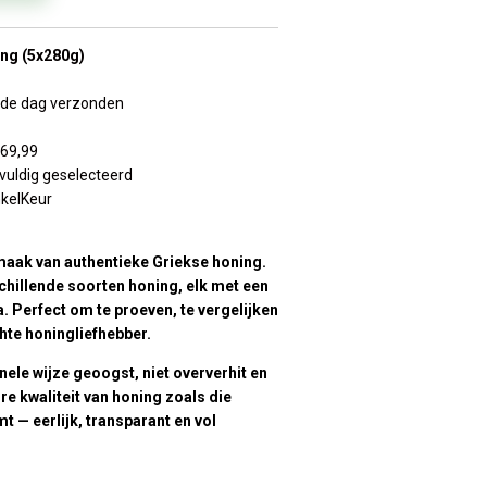
ng (5x280g)
lfde dag verzonden
€69,99
vuldig geselecteerd
nkelKeur
smaak van authentieke Griekse honing.
schillende soorten honing, elk met een
. Perfect om te proeven, te vergelijken
hte honingliefhebber.
nele wijze geoogst, niet oververhit en
ure kwaliteit van honing zoals die
 — eerlijk, transparant en vol