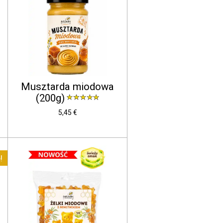
Musztarda miodowa
(200g)
5,45 €
!