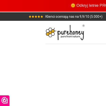
Przejdź
🌞 Odkryj letnie
do
głównej
Klienci oceniają nas na 9,9/10 (5.000+)
treści