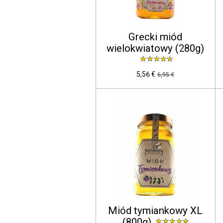
Grecki miód
wielokwiatowy (280g)
5,56 €
6,95 €
Miód tymiankowy XL
(800g)