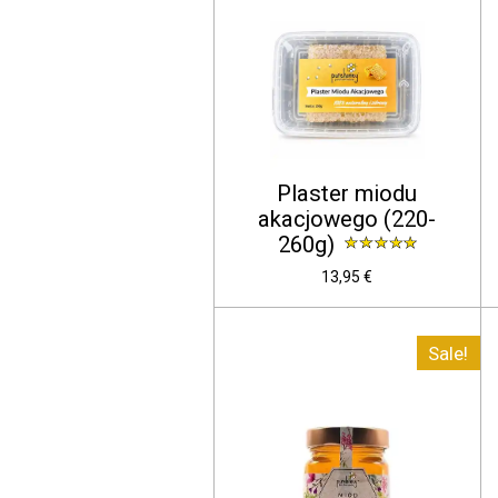
Plaster miodu
akacjowego (220-
260g)
13,95 €
Sale!