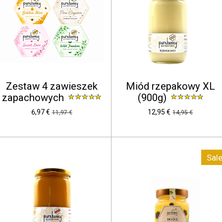
Zestaw 4 zawieszek
Miód rzepakowy XL
zapachowych
(900g)
6,97 €
12,95 €
11,97 €
14,95 €
Sale