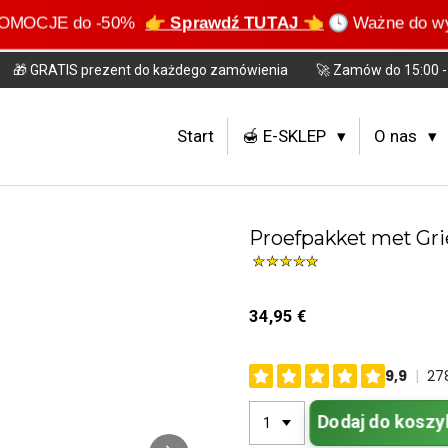
 PROMOCJE do -50%
👉 Sprawdź TUTAJ 👈
🕓 Ważne do wy
🎁 GRATIS prezent do każdego zamówienia
🚀 Zamów do 15:00 - 
Start
🍯 E-SKLEP
O nas
Proefpakket met Gri
34,95 €
Dodaj do koszy