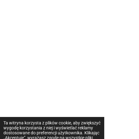
Ta witryna korzysta z plików cookie, aby zwiększyć
wygodę korzystania z niej i wyświetlać reklamy
dostosowane do preferencji użytkownika. Klikając
„Akceptuję”, wyrażasz zgodę na wszystkie pliki