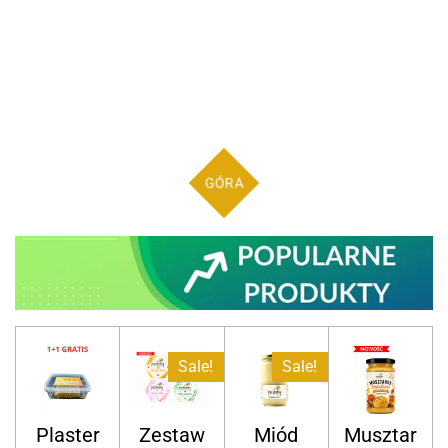
GÓRA
Sale!
Sale!
Plaster
Zestaw
Miód
Musztar