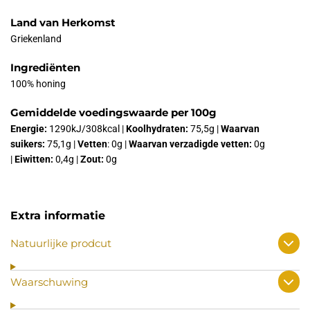
Land van Herkomst
Griekenland
Ingrediënten
100% honing
Gemiddelde voedingswaarde per 100g
Energie:
1290kJ/308kcal |
Koolhydraten:
75,5g |
Waarvan
suikers:
75,1g |
Vetten
: 0g |
Waarvan verzadigde vetten:
0g
|
Eiwitten:
0,4g |
Zout:
0g
Extra informatie
Natuurlijke prodcut
Waarschuwing