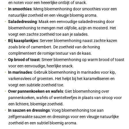
en noten voor een heeerlijke ontbijt of snack.
In smoothies
: Meng bloemenhoning door smoothies voor een
natuurlijke zoetheid en een vleugje bloemig aroma.
Saladedressing
: Maak een eenvoudige saladedressing door
bloemenhoning te mengen met olijfolie, azijn en mosterd. Het
voegt een zachte zoetheid toe aan je salades.
Bij kaasplankjes
: Serveer bloemenhoning naast zachte kazen
zoals brie of camembert. De zoetheid van de honing
complimenteert de romige textuur van de kaas.
Op brood of toast
: Smeer bloemenhoning op warm brood of toast
voor een eenvoudige, heerlijke snack.
In marinades
: Gebruik bloemenhoning in marinades voor kip,
varkensvlees of groenten. Het helpt bij het karamelliseren en
voegt een subtiele zoetheid toe.
Over pannenkoeken en wafels
: Giet bloemenhoning over
pannenkoeken, wafels of wentelteefjes in plaats van siroop voor
een lichtere, bloemige zoetheid.
In sauzen en dr
essings
: Voeg bloemenhoning toe aan
zelfgemaakte sauzen en dressings voor een vleugje natuurlijke
zoetheid en een subtiel bloemig aroma.