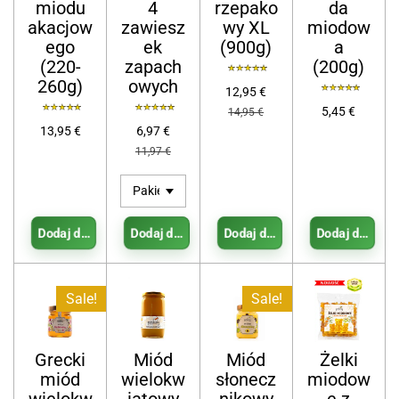
miodu
4
rzepako
da
akacjow
zawiesz
wy XL
miodow
ego
ek
(900g)
a
(220-
zapach
(200g)
260g)
owych
12,95 €
5,45 €
14,95 €
13,95 €
6,97 €
11,97 €
Dodaj do koszyka
Dodaj do koszyka
Dodaj do koszyka
Dodaj do koszy
Sale!
Sale!
Grecki
Miód
Miód
Żelki
miód
wielokw
słonecz
miodow