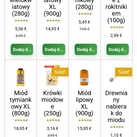
wielokw
iatowy
nikowy
e z
iatowy
XL
(280g)
rokitniki
(280g)
(900g)
em
(100g)
5,45 €
5,56 €
14,95 €
7,95 €
2,99 €
6,95 €
Dodaj do koszyka
Dodaj do koszyka
Dodaj do koszyka
Dodaj do koszy
Sale!
Sale!
Miód
Krówki
Miód
Drewnia
tymiank
miodow
lipowy
ny
owy XL
e
XL
nabiera
(800g)
(250g)
(900g)
k do
miodu
18,95 €
3,16 €
15,95 €
1,10 €
3,95 €