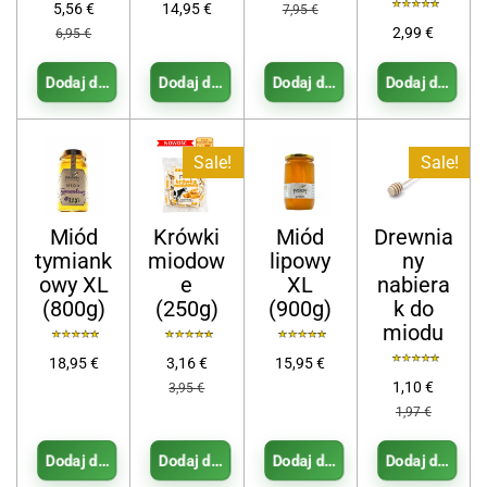
5,56 €
14,95 €
7,95 €
2,99 €
6,95 €
Dodaj do koszyka
Dodaj do koszyka
Dodaj do koszyka
Dodaj do kosz
Sale!
Sale!
Miód
Krówki
Miód
Drewnia
tymiank
miodow
lipowy
ny
owy XL
e
XL
nabiera
(800g)
(250g)
(900g)
k do
miodu
18,95 €
3,16 €
15,95 €
1,10 €
3,95 €
1,97 €
Dodaj do koszyka
Dodaj do koszyka
Dodaj do koszyka
Dodaj do kosz