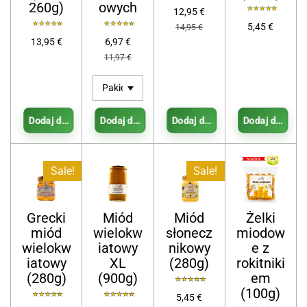
260g)
owych
12,95 €
5,45 €
14,95 €
13,95 €
6,97 €
11,97 €
Dodaj do koszyka
Dodaj do koszyka
Dodaj do koszyka
Dodaj do kosz
Sale!
Sale!
Grecki
Miód
Miód
Żelki
miód
wielokw
słonecz
miodow
wielokw
iatowy
nikowy
e z
iatowy
XL
(280g)
rokitniki
(280g)
(900g)
em
(100g)
5,45 €