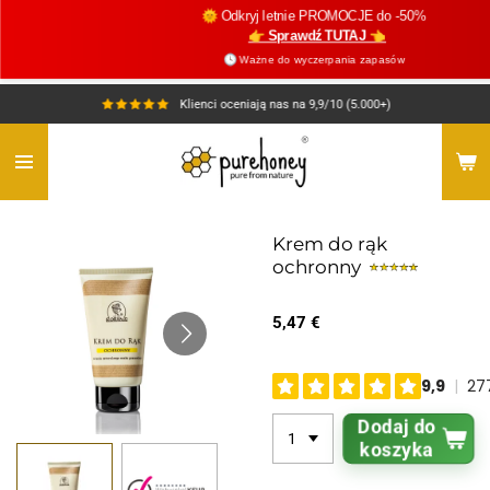
🌞 Odkryj letnie PROMOCJE do -50%
Przejdź
👉 Sprawdź TUTAJ 👈
do
🕓 Ważne do wyczerpania zapasów
głównej
treści
Klienci oceniają nas na 9,9/10 (5.000+)
Krem do rąk
ochronny
5,47 €
Dodaj do
koszyka