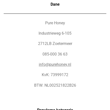
Dane
Pure Honey
Industrieweg 6-105
2712LB Zoetermeer
085-000 36 63
info@purehoney.nl
KvK: 73999172
BTW: NL002521822B26