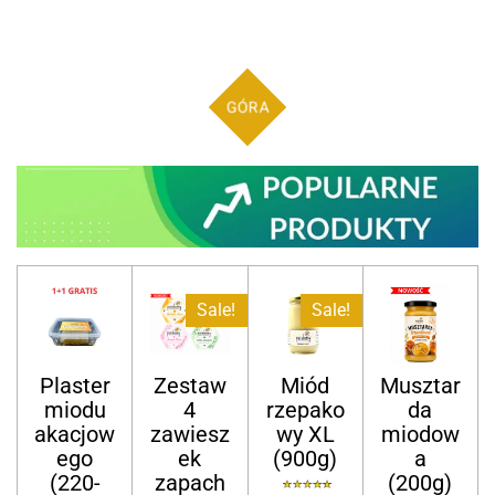
GÓRA
Sale!
Sale!
Plaster
Zestaw
Miód
Musztar
miodu
4
rzepako
da
akacjow
zawiesz
wy XL
miodow
ego
ek
(900g)
a
(220-
zapach
(200g)