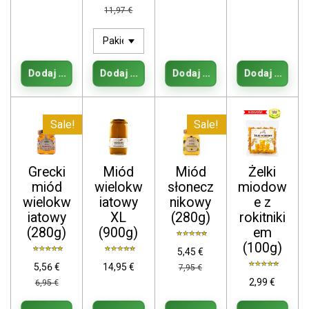
11,97 €
Dodaj do koszyka
Dodaj do koszyka
Dodaj do koszyka
Dodaj do kos
Sale!
Sale!
Grecki
Miód
Miód
Żelki
miód
wielokw
słonecz
miodow
wielokw
iatowy
nikowy
e z
iatowy
XL
(280g)
rokitniki
(280g)
(900g)
em
(100g)
5,45 €
5,56 €
14,95 €
7,95 €
2,99 €
6,95 €