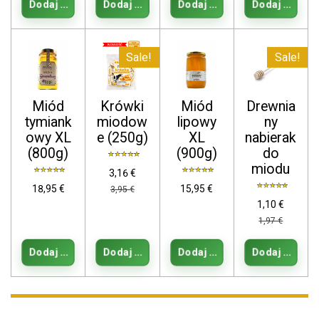
Dodaj do koszyka
Dodaj do koszyka
Dodaj do koszyka
Dodaj do kos
Sale!
Sale!
Miód
Krówki
Miód
Drewnia
tymiank
miodow
lipowy
ny
owy XL
e (250g)
XL
nabierak
(800g)
(900g)
do
miodu
3,16 €
18,95 €
15,95 €
3,95 €
1,10 €
1,97 €
Dodaj do koszyka
Dodaj do koszyka
Dodaj do koszyka
Dodaj do kos