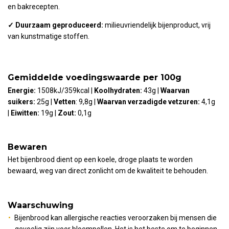
en bakrecepten.
✓
Duurzaam geproduceerd:
milieuvriendelijk bijenproduct, vrij
van kunstmatige stoffen.
Gemiddelde voedingswaarde per 100g
Energie:
1508kJ/359kcal |
Koolhydraten:
43g |
Waarvan
suikers:
25g |
Vetten
: 9,8g |
Waarvan verzadigde vetzuren:
4,1g
|
Eiwitten:
19g |
Zout:
0,1g
Bewaren
Het bijenbrood dient op een koele, droge plaats te worden
bewaard, weg van direct zonlicht om de kwaliteit te behouden.
Waarschuwing
Bijenbrood kan allergische reacties veroorzaken bij mensen die
gevoelig zijn voor bloempollen. Het is het beste om te beginnen