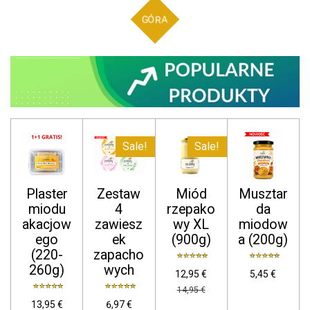
GÓRA
Sale!
Sale!
Plaster
Zestaw
Miód
Musztar
miodu
4
rzepako
da
akacjow
zawiesz
wy XL
miodow
ego
ek
(900g)
a (200g)
(220-
zapacho
260g)
wych
12,95 €
5,45 €
14,95 €
13,95 €
6,97 €