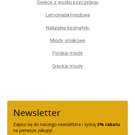
Świece z wosku pszczelego
Lemoniada miodowa
Naturalne kosmetyki
Miody smakowe
Polskie miody
Greckie miody
Newsletter
Zapisz się do naszego newslettera i zyskaj
5% rabatu
na pierwsze zakupy!