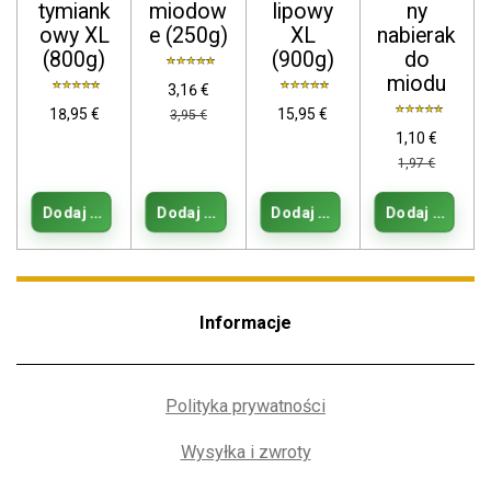
tymiank
miodow
lipowy
ny
owy XL
e (250g)
XL
nabierak
(800g)
(900g)
do
miodu
3,16 €
18,95 €
15,95 €
3,95 €
1,10 €
1,97 €
Dodaj do koszyka
Dodaj do koszyka
Dodaj do koszyka
Dodaj do kos
Informacje
Polityka prywatności
Wysyłka i zwroty