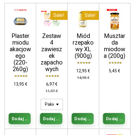
Sale!
Sale!
Plaster
Zestaw
Miód
Musztar
miodu
4
rzepako
da
akacjow
zawiesz
wy XL
miodow
ego
ek
(900g)
a (200g)
(220-
zapacho
260g)
wych
12,95 €
5,45 €
14,95 €
13,95 €
6,97 €
11,97 €
Dodaj do koszyka
Dodaj do koszyka
Dodaj do koszyka
Dodaj do kos