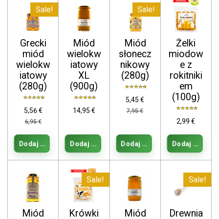
Sale!
Sale!
Grecki
Miód
Miód
Żelki
miód
wielokw
słonecz
miodow
wielokw
iatowy
nikowy
e z
iatowy
XL
(280g)
rokitniki
(280g)
(900g)
em
(100g)
5,45 €
5,56 €
14,95 €
7,95 €
2,99 €
6,95 €
Dodaj do koszyka
Dodaj do koszyka
Dodaj do koszyka
Dodaj do kos
Sale!
Sale!
Miód
Krówki
Miód
Drewnia