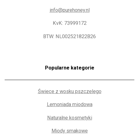
info@purehoney.nl
KvK: 73999172
BTW: NL002521822B26
Popularne kategorie
Świece z wosku pszczelego
Lemoniada miodowa
Naturalne kosmetyki
Miody smakowe