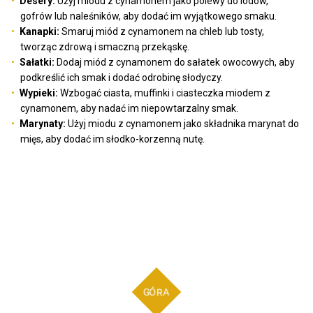
Desery:
Użyj miodu z cynamonem jako polewy do lodów,
gofrów lub naleśników, aby dodać im wyjątkowego smaku.
Kanapki:
Smaruj miód z cynamonem na chleb lub tosty,
tworząc zdrową i smaczną przekąskę.
Sałatki:
Dodaj miód z cynamonem do sałatek owocowych, aby
podkreślić ich smak i dodać odrobinę słodyczy.
Wypieki:
Wzbogać ciasta, muffinki i ciasteczka miodem z
cynamonem, aby nadać im niepowtarzalny smak.
Marynaty:
Użyj miodu z cynamonem jako składnika marynat do
mięs, aby dodać im słodko-korzenną nutę.
GÓRA