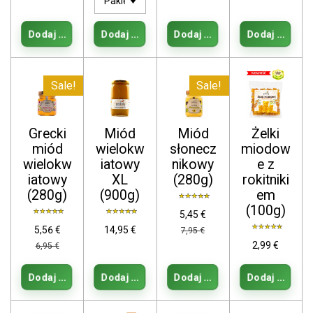
Dodaj do koszyka
Dodaj do koszyka
Dodaj do koszyka
Dodaj do kos
Sale!
Sale!
Grecki
Miód
Miód
Żelki
miód
wielokw
słonecz
miodow
wielokw
iatowy
nikowy
e z
iatowy
XL
(280g)
rokitniki
(280g)
(900g)
em
(100g)
5,45 €
5,56 €
14,95 €
7,95 €
2,99 €
6,95 €
Dodaj do koszyka
Dodaj do koszyka
Dodaj do koszyka
Dodaj do kos