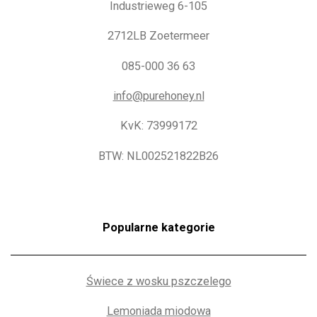
Industrieweg 6-105
2712LB Zoetermeer
085-000 36 63
info@purehoney.nl
KvK: 73999172
BTW: NL002521822B26
Popularne kategorie
Świece z wosku pszczelego
Lemoniada miodowa