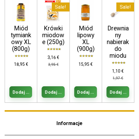
Sale!
Sale!
Miód
Krówki
Miód
Drewnia
tymiank
miodow
lipowy
ny
owy XL
e (250g)
XL
nabierak
(800g)
(900g)
do
miodu
3,16 €
18,95 €
15,95 €
3,95 €
1,10 €
1,97 €
Dodaj do koszyka
Dodaj do koszyka
Dodaj do koszyka
Dodaj do kos
Informacje