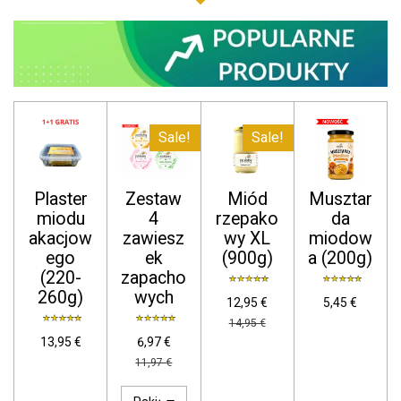
Sale!
Sale!
Plaster
Zestaw
Miód
Musztar
miodu
4
rzepako
da
akacjow
zawiesz
wy XL
miodow
ego
ek
(900g)
a (200g)
(220-
zapacho
260g)
wych
12,95 €
5,45 €
14,95 €
13,95 €
6,97 €
11,97 €