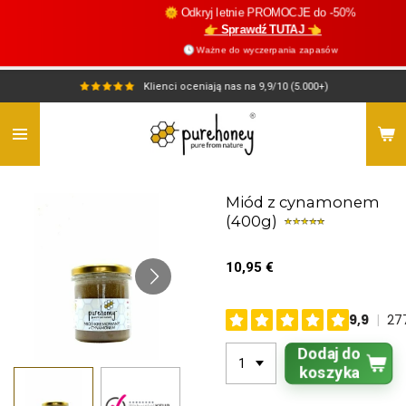
🌞 Odkryj letnie PROMOCJE do -50%
Przejdź
👉 Sprawdź TUTAJ 👈
do
🕓 Ważne do wyczerpania zapasów
głównej
treści
Klienci oceniają nas na 9,9/10 (5.000+)
Miód z cynamonem
(400g)
10,95 €
Dodaj do
koszyka