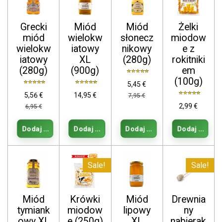
Grecki
Miód
Miód
Żelki
miód
wielokw
słonecz
miodow
wielokw
iatowy
nikowy
e z
iatowy
XL
(280g)
rokitniki
(280g)
(900g)
em
(100g)
5,45 €
5,56 €
14,95 €
7,95 €
2,99 €
6,95 €
Dodaj do koszyka
Dodaj do koszyka
Dodaj do koszyka
Dodaj do kos
Sale!
Sale!
Miód
Krówki
Miód
Drewnia
tymiank
miodow
lipowy
ny
owy XL
e (250g)
XL
nabierak