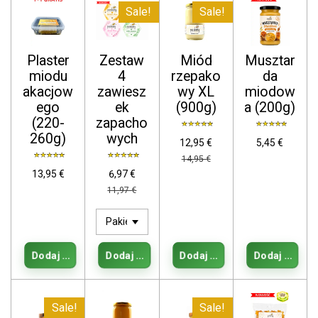
Sale!
Sale!
Plaster
Zestaw
Miód
Musztar
miodu
4
rzepako
da
akacjow
zawiesz
wy XL
miodow
ego
ek
(900g)
a (200g)
(220-
zapacho
260g)
wych
12,95 €
5,45 €
14,95 €
13,95 €
6,97 €
11,97 €
Dodaj do koszyka
Dodaj do koszyka
Dodaj do koszyka
Dodaj do kos
Sale!
Sale!