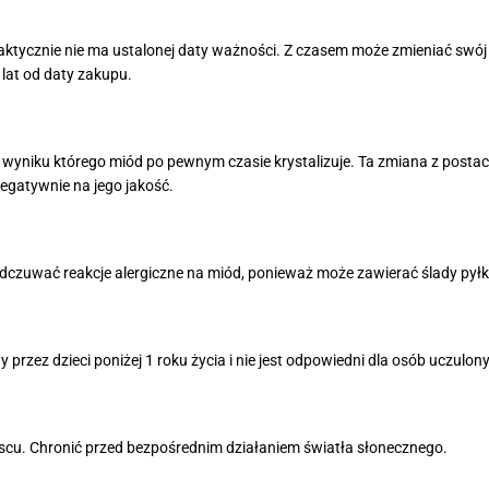
tycznie nie ma ustalonej daty ważności. Z czasem może zmieniać swó
lat od daty zakupu.
 wyniku którego miód po pewnym czasie krystalizuje. Ta zmiana z postaci 
negatywnie na jego jakość.
dczuwać reakcje alergiczne na miód, ponieważ może zawierać ślady pył
rzez dzieci poniżej 1 roku życia i nie jest odpowiedni dla osób uczulon
u. Chronić przed bezpośrednim działaniem światła słonecznego.