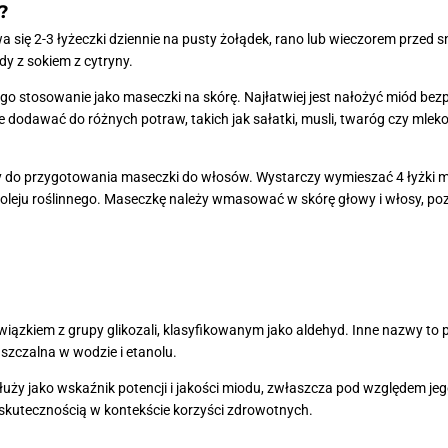
?
wa się 2-3 łyżeczki dziennie na pusty żołądek, rano lub wieczorem prze
y z sokiem z cytryny.
o stosowanie jako maseczki na skórę. Najłatwiej jest nałożyć miód bezp
dodawać do różnych potraw, takich jak sałatki, musli, twaróg czy mleko
do przygotowania maseczki do włosów. Wystarczy wymieszać 4 łyżki m
ą oleju roślinnego. Maseczkę należy wmasować w skórę głowy i włosy, po
wiązkiem z grupy glikozali, klasyfikowanym jako aldehyd. Inne nazwy to
uszczalna w wodzie i etanolu.
ży jako wskaźnik potencji i jakości miodu, zwłaszcza pod względem j
 skutecznością w kontekście korzyści zdrowotnych.