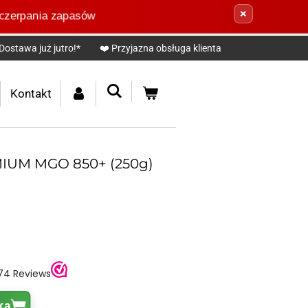
×
zerpania zapasów
Dostawa już jutro!*
❤️ Przyjazna obsługa klienta
Kontakt
IUM MGO 850+ (250g)
ka