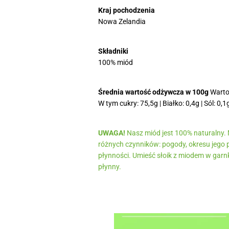
Kraj pochodzenia
Nowa Zelandia
Składniki
100% miód
Średnia wartość odżywcza w 100g
Wartoś
W tym cukry: 75,5g | Białko: 0,4g | Sól: 0,1
UWAGA!
Nasz miód jest 100% naturalny. M
różnych czynników: pogody, okresu jego pr
płynności. Umieść słoik z miodem w garnk
płynny.