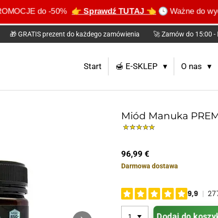
e PROMOCJE do -50%
👉 Sprawdź TUTAJ 👈
🕓 Ważne do wyc
🎁 GRATIS prezent do każdego zamówienia
🚀 Zamów do 15:00 - 
Start
🍯 E-SKLEP
O nas
Miód Manuka PREM
96,99 €
Darmowa dostawa
Dodaj do koszy