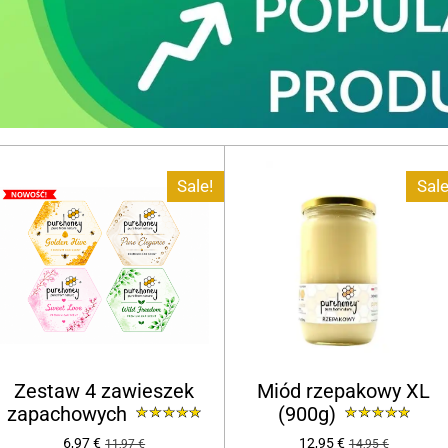
Sale!
Sale
Zestaw 4 zawieszek
Miód rzepakowy XL
zapachowych
(900g)
6,97 €
12,95 €
11,97 €
14,95 €