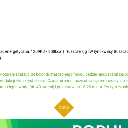
ć energetyczna: 1209KJ / 308kcal | Tłuszcze: 0g | W tym kwasy tłuszcz
g
oże się zdarzyć, że kolor dostarczonego miodu będzie nieco różnił się o
odukcji i/lub krystalizacji. Czasami miód może stać się ciemniejszy lub 
u z ciepłą wodą (do 40 stopni) i pozostaw na 15-20 minut. Po tym czasi
GÓRA