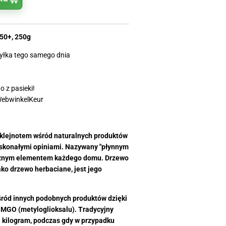
0+, 250g
yłka tego samego dnia
 z pasieki!
WebwinkelKeur
klejnotem wśród naturalnych produktów
oskonałymi opiniami. Nazywany "płynnym
ącznym elementem każdego domu. Drzewo
ko drzewo herbaciane, jest jego
ród innych podobnych produktów dzięki
 MGO (metyloglioksalu). Tradycyjny
 kilogram, podczas gdy w przypadku