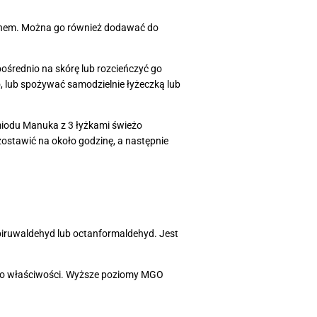
d snem. Można go również dodawać do
ośrednio na skórę lub rozcieńczyć go
, lub spożywać samodzielnie łyżeczką lub
iodu Manuka z 3 łyżkami świeżo
zostawić na około godzinę, a następnie
 piruwaldehyd lub octanformaldehyd. Jest
ego właściwości. Wyższe poziomy MGO