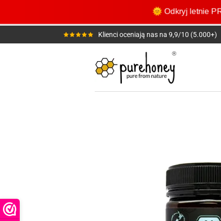
Przejdź
🌞 Odkryj letni
do
głównej
Klienci oceniają nas na 9,9/10 (5.000+)
treści