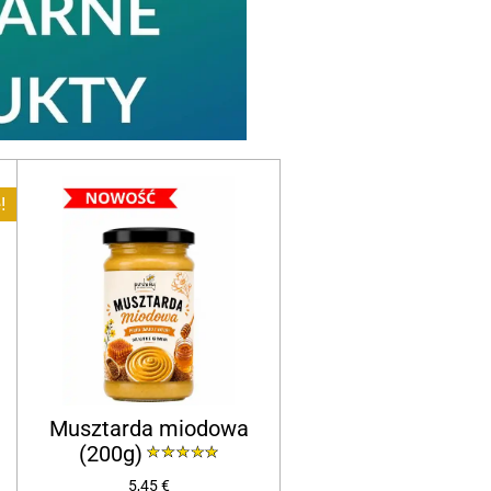
!
Musztarda miodowa
(200g)
5,45 €