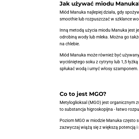
Jak używać miodu Manuka
Miód Manuka najlepiej działa, gdy spoży
smoothie lub rozpuszczać w szklance wod
Inną metodą użycia miodu Manuka jest jeg
odrobiną wody lub mleka. Można go także 
na chlebie.
Miód Manuka może również być używany 
wyciśniętego soku z cytryny lub 1,5 łyżk
spłukać wodą i umyć włosy szamponem.
Co to jest MGO?
Metyloglioksal (MGO) jest organicznym z
to substancja higroskopijna - łatwo rozp
Poziom MGO w miodzie Manuka często słu
zazwyczaj wiążą się z większą potencją i