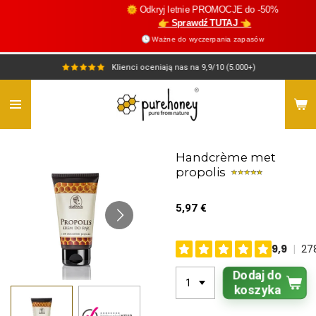
🌞 Odkryj letnie PROMOCJE do -50%
Przejdź
👉 Sprawdź TUTAJ 👈
do
🕓 Ważne do wyczerpania zapasów
głównej
treści
Klienci oceniają nas na 9,9/10 (5.000+)
Handcrème met
propolis
5,97 €
Dodaj do
koszyka