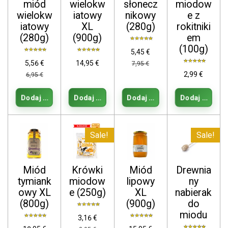
miód
wielokw
słonecz
miodow
wielokw
iatowy
nikowy
e z
iatowy
XL
(280g)
rokitniki
(280g)
(900g)
em
(100g)
5,45 €
5,56 €
14,95 €
7,95 €
2,99 €
6,95 €
Dodaj do koszyka
Dodaj do koszyka
Dodaj do koszyka
Dodaj do kos
Sale!
Sale!
Miód
Krówki
Miód
Drewnia
tymiank
miodow
lipowy
ny
owy XL
e (250g)
XL
nabierak
(800g)
(900g)
do
miodu
3,16 €