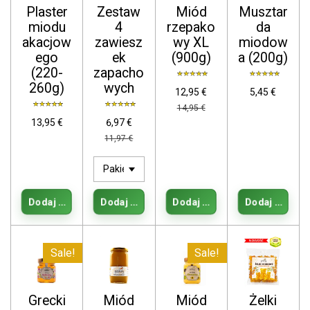
Plaster
Zestaw
Miód
Musztar
miodu
4
rzepako
da
akacjow
zawiesz
wy XL
miodow
ego
ek
(900g)
a (200g)
(220-
zapacho
260g)
wych
12,95 €
5,45 €
14,95 €
13,95 €
6,97 €
11,97 €
Dodaj do koszyka
Dodaj do koszyka
Dodaj do koszyka
Dodaj do kos
Sale!
Sale!
Grecki
Miód
Miód
Żelki