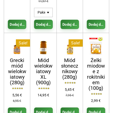
11,97 €
Dodaj do koszyka
Dodaj do koszyka
Dodaj do koszyka
Dodaj do koszy
Sale!
Sale!
Grecki
Miód
Miód
Żelki
miód
wielokw
słonecz
miodow
wielokw
iatowy
nikowy
e z
iatowy
XL
(280g)
rokitniki
(280g)
(900g)
em
(100g)
5,45 €
5,56 €
14,95 €
7,95 €
2,99 €
6,95 €
Dodaj do koszyka
Dodaj do koszyka
Dodaj do koszyka
Dodaj do koszy