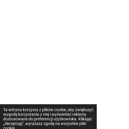
Ta witryna korzysta z plików cookie, aby zwiększyć
wygodę korzystania z niej i wyświetlać reklamy
dostosowane do preferencji użytkownika. Klikając
„Akceptuję”, wyrażasz zgodę na wszystkie pliki
cookie.