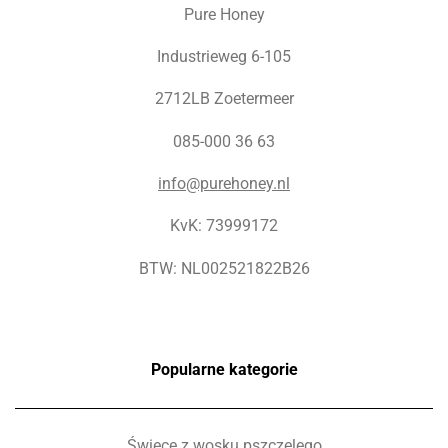
Pure Honey
Industrieweg 6-105
2712LB Zoetermeer
085-000 36 63
info@purehoney.nl
KvK: 73999172
BTW: NL002521822B26
Popularne kategorie
Świece z wosku pszczelego