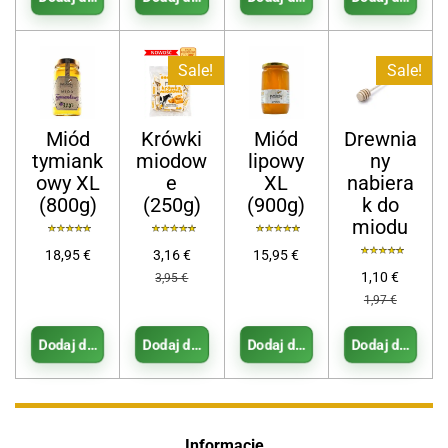
Sale!
Sale!
Miód
Krówki
Miód
Drewnia
tymiank
miodow
lipowy
ny
owy XL
e
XL
nabiera
(800g)
(250g)
(900g)
k do
miodu
18,95 €
3,16 €
15,95 €
1,10 €
3,95 €
1,97 €
Dodaj do koszyka
Dodaj do koszyka
Dodaj do koszyka
Dodaj do koszy
Informacje