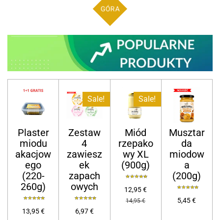
GÓRA
Sale!
Sale!
Plaster
Zestaw
Miód
Musztar
miodu
4
rzepako
da
akacjow
zawiesz
wy XL
miodow
ego
ek
(900g)
a
(220-
zapach
(200g)
260g)
owych
12,95 €
5,45 €
14,95 €
13,95 €
6,97 €