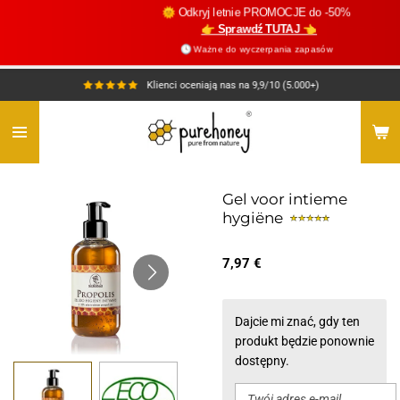
🌞 Odkryj letnie PROMOCJE do -50%
Przejdź
👉 Sprawdź TUTAJ 👈
do
🕓 Ważne do wyczerpania zapasów
głównej
treści
Klienci oceniają nas na 9,9/10 (5.000+)
Gel voor intieme
hygiëne
7,97 €
Dajcie mi znać, gdy ten
produkt będzie ponownie
dostępny.