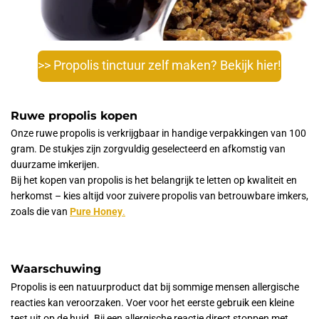
>> Propolis tinctuur zelf maken? Bekijk hier!
Ruwe propolis kopen
Onze ruwe propolis is verkrijgbaar in handige verpakkingen van 100
gram. De stukjes zijn zorgvuldig geselecteerd en afkomstig van
duurzame imkerijen.
Bij het kopen van propolis is het belangrijk te letten op kwaliteit en
herkomst – kies altijd voor zuivere propolis van betrouwbare imkers,
zoals die van
Pure Honey
.
Waarschuwing
Propolis is een natuurproduct dat bij sommige mensen allergische
reacties kan veroorzaken. Voer voor het eerste gebruik een kleine
test uit op de huid. Bij een allergische reactie direct stoppen met