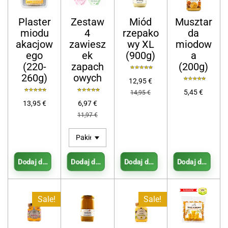
Plaster
Zestaw
Miód
Musztar
miodu
4
rzepako
da
akacjow
zawiesz
wy XL
miodow
ego
ek
(900g)
a
(220-
zapach
(200g)
260g)
owych
12,95 €
5,45 €
14,95 €
13,95 €
6,97 €
11,97 €
Dodaj do koszyka
Dodaj do koszyka
Dodaj do koszyka
Dodaj do kosz
Sale!
Sale!