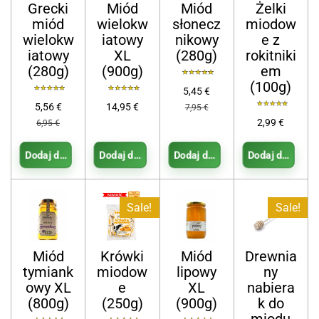
Grecki
Miód
Miód
Żelki
miód
wielokw
słonecz
miodow
wielokw
iatowy
nikowy
e z
iatowy
XL
(280g)
rokitniki
(280g)
(900g)
em
(100g)
5,45 €
5,56 €
14,95 €
7,95 €
2,99 €
6,95 €
Dodaj do koszyka
Dodaj do koszyka
Dodaj do koszyka
Dodaj do kosz
Sale!
Sale!
Miód
Krówki
Miód
Drewnia
tymiank
miodow
lipowy
ny
owy XL
e
XL
nabiera
(800g)
(250g)
(900g)
k do