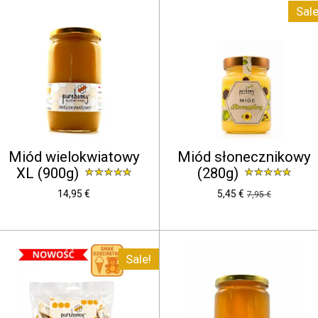
Sale
Miód wielokwiatowy
Miód słonecznikowy
XL (900g)
(280g)
14,95 €
5,45 €
7,95 €
Sale!