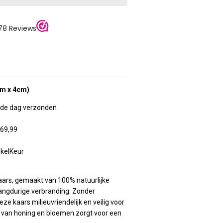
5cm x 4cm)
lfde dag verzonden
€69,99
nkelKeur
aars, gemaakt van 100% natuurlijke
langdurige verbranding. Zonder
ze kaars milieuvriendelijk en veilig voor
r van honing en bloemen zorgt voor een