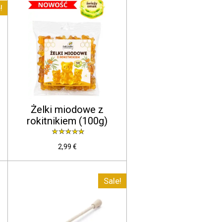
!
Żelki miodowe z
rokitnikiem (100g)
2,99 €
Sale!