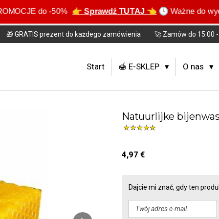
PROMOCJE do -50%
👉 Sprawdź TUTAJ 👈
🕓 Ważne do w
🎁 GRATIS prezent do każdego zamówienia
🚀 Zamów do 15:00 - 
Start
🍯 E-SKLEP
O nas
Natuurlijke bijenwa
4,97 €
Dajcie mi znać, gdy ten prod