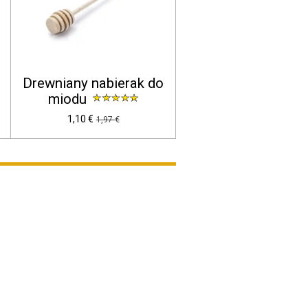
Drewniany nabierak do
miodu
1,10 €
1,97 €