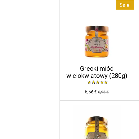
Sale!
Grecki miód
wielokwiatowy (280g)
5,56 €
6,95 €