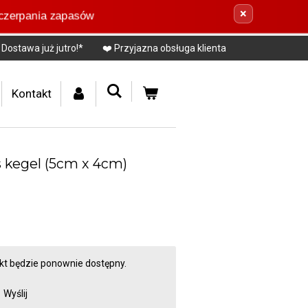
×
yczerpania zapasów
Dostawa już jutro!*
❤️ Przyjazna obsługa klienta
Kontakt
s kegel (5cm x 4cm)
ukt będzie ponownie dostępny.
Wyślij