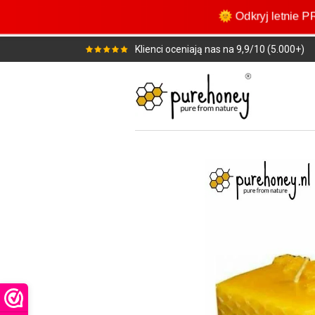
Przejdź
🌞 Odkryj letnie 
do
głównej
Klienci oceniają nas na 9,9/10 (5.000+)
treści