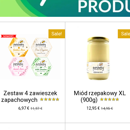
Sale!
Sale
Zestaw 4 zawieszek
Miód rzepakowy XL
zapachowych
(900g)
6,97 €
12,95 €
11,97 €
14,95 €