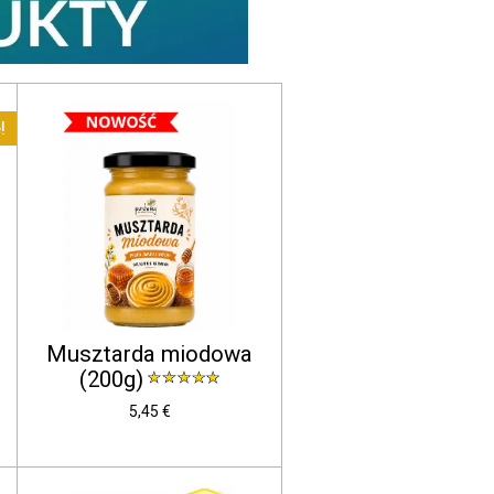
!
Musztarda miodowa
(200g)
5,45 €