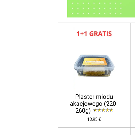
Plaster miodu
akacjowego (220-
260g)
13,95 €