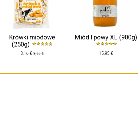
Krówki miodowe
Miód lipowy XL (900g)
(250g)
3,16 €
15,95 €
3,95 €