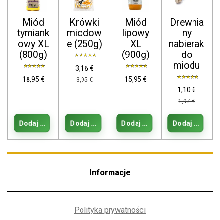
Miód
Krówki
Miód
Drewnia
tymiank
miodow
lipowy
ny
owy XL
e (250g)
XL
nabierak
(800g)
(900g)
do
miodu
3,16 €
18,95 €
15,95 €
3,95 €
1,10 €
1,97 €
Dodaj do koszyka
Dodaj do koszyka
Dodaj do koszyka
Dodaj do kos
Informacje
Polityka prywatności