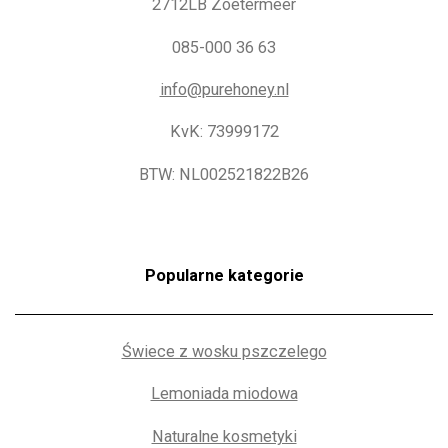
2712LB Zoetermeer
085-000 36 63
info@purehoney.nl
KvK: 73999172
BTW: NL002521822B26
Popularne kategorie
Świece z wosku pszczelego
Lemoniada miodowa
Naturalne kosmetyki