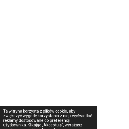
Ta witryna korzysta z plików cookie, aby
zwiększyć wygodę korzystania z niej i wyświetlać
reklamy dostosowane do preferencji
użytkownika. Klikając „Akceptuję”, wyrażasz