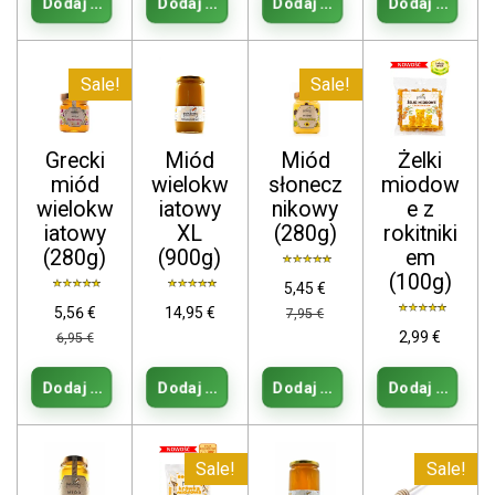
Dodaj do koszyka
Dodaj do koszyka
Dodaj do koszyka
Dodaj do kos
Sale!
Sale!
Grecki
Miód
Miód
Żelki
miód
wielokw
słonecz
miodow
wielokw
iatowy
nikowy
e z
iatowy
XL
(280g)
rokitniki
(280g)
(900g)
em
(100g)
5,45 €
5,56 €
14,95 €
7,95 €
2,99 €
6,95 €
Dodaj do koszyka
Dodaj do koszyka
Dodaj do koszyka
Dodaj do kos
Sale!
Sale!