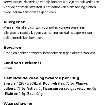
vervaldatum. Na verloop van tijd kan het wel zijn smaak verliezen.
Voor de optimale kwaliteit is het aanbevolen om honing binnen
twee jaar na aanschaf te gebruiken.
Allergenen
Mensen die allergisch zijn voor pollen kunnen soms een
allergische reactie krijgen van honing, omdat het sporen van
pollenkorrels kan bevatten.
Bewaren
Droog en donker bewaren. Beschermen tegen directe zonlicht.
Land van Herkomst
Polen
Gemiddelde voedingswaarde per 100g
Energie:
1290kJ/308kcal |
Koolhydraten:
75,5g |
Waarvan
suikers:
75,1g |
Vetten
: 0g |
Waarvan verzadigde vetzuren:
0g
|
Eiwitten:
0,4g |
Zout:
0,1g
Waarschuwing