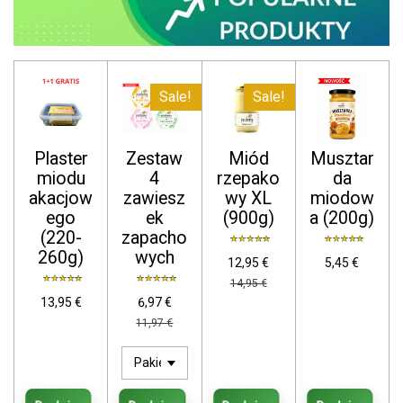
Sale!
Sale!
Plaster
Zestaw
Miód
Musztar
miodu
4
rzepako
da
akacjow
zawiesz
wy XL
miodow
ego
ek
(900g)
a (200g)
(220-
zapacho
260g)
wych
12,95 €
5,45 €
14,95 €
13,95 €
6,97 €
11,97 €