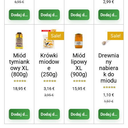
2,99 €
6,95 €
Dodaj do koszyka
Dodaj do koszyka
Dodaj do koszyka
Dodaj do koszy
Sale!
Sale!
Miód
Krówki
Miód
Drewnia
tymiank
miodow
lipowy
ny
owy XL
e
XL
nabiera
(800g)
(250g)
(900g)
k do
miodu
18,95 €
3,16 €
15,95 €
1,10 €
3,95 €
1,97 €
Dodaj do koszyka
Dodaj do koszyka
Dodaj do koszyka
Dodaj do koszy