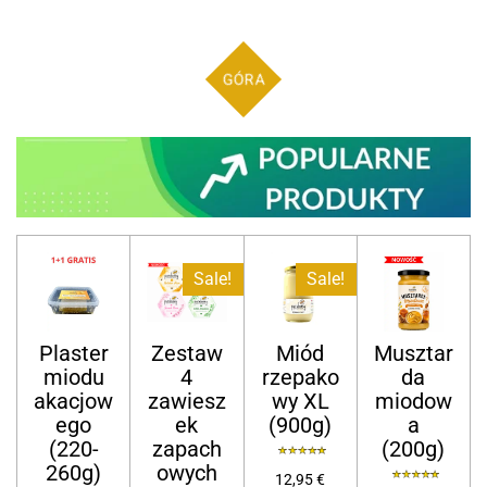
GÓRA
Sale!
Sale!
Plaster
Zestaw
Miód
Musztar
miodu
4
rzepako
da
akacjow
zawiesz
wy XL
miodow
ego
ek
(900g)
a
(220-
zapach
(200g)
260g)
owych
12,95 €