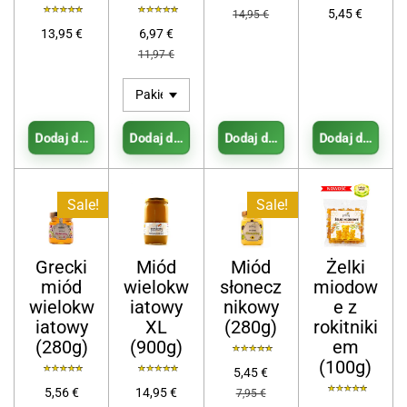
5,45 €
14,95 €
13,95 €
6,97 €
11,97 €
Dodaj do koszyka
Dodaj do koszyka
Dodaj do koszyka
Dodaj do koszy
Sale!
Sale!
Grecki
Miód
Miód
Żelki
miód
wielokw
słonecz
miodow
wielokw
iatowy
nikowy
e z
iatowy
XL
(280g)
rokitniki
(280g)
(900g)
em
(100g)
5,45 €
5,56 €
14,95 €
7,95 €