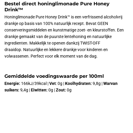
Bestel direct honinglimonade Pure Honey
Drink
™
Honinglimonade Pure Honey Drink™ is een verfrissend alcoholvrij
drankje op basis van 100% natuurlijk recept. Bevat GEEN
conserveringsmiddelen en kunstmatige zoet
- en
kleurstoffen. Een
drankje gemaakt van de puurste lentehoning en natuurlijke
ingredienten.
Makkelijk te openen dankzij TWIST-OFF
draaidop.
Natuurlijke en lekkere drankje voor kinderen en
volwassenen. Perfect voor elk moment van de dag.
Gemiddelde voedingswaarde per 100ml
Energie:
166kJ/39kcal |
Vet
: 0g |
Koolhydraten:
9,8g |
Warvan
suikers:
9,4g |
Eiwitten:
0g |
Zout:
0g