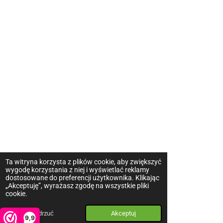
Ta witryna korzysta z plików cookie, aby zwiększyć
wygodę korzystania z niej i wyświetlać reklamy
dostosowane do preferencji użytkownika. Klikając
„Akceptuję”, wyrażasz zgodę na wszystkie pliki
cookie.
Odrzuć
Akceptuj
9,9