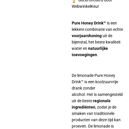
Gecertificeerd door
WebwinkelKeur
Pure Honey Drink™
is een
lekkere combinatie van echte
voorjaarshoning
uit de
bijenstal, het beste kwaliteit
water en
natuurlijke
toevoegingen
.
De limonade Pure Honey
Drink™ is een koolzuurvrije
drank zonder
alcohol. Het is samengesteld
uit de beste
regionale
ingrediënten
, zodat je de
smaken van traditionele
producten van deze tijd kan
proeven. De limonade is