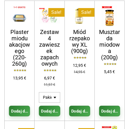
Sale!
Sale!
Plaster
Zestaw
Miód
Musztar
miodu
4
rzepako
da
akacjow
zawiesz
wy XL
miodow
ego
ek
(900g)
a
(220-
zapach
(200g)
260g)
owych
12,95 €
5,45 €
14,95 €
13,95 €
6,97 €
11,97 €
Dodaj do koszyka
Dodaj do koszyka
Dodaj do koszyka
Dodaj do koszy