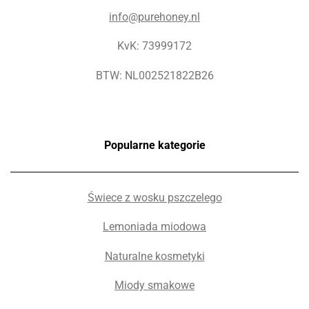
info@purehoney.nl
KvK: 73999172
BTW: NL002521822B26
Popularne kategorie
Świece z wosku pszczelego
Lemoniada miodowa
Naturalne kosmetyki
Miody smakowe