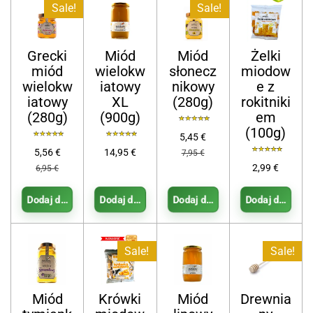
Sale!
Sale!
Grecki
Miód
Miód
Żelki
miód
wielokw
słonecz
miodow
wielokw
iatowy
nikowy
e z
iatowy
XL
(280g)
rokitniki
(280g)
(900g)
em
(100g)
5,45 €
5,56 €
14,95 €
7,95 €
2,99 €
6,95 €
Dodaj do koszyka
Dodaj do koszyka
Dodaj do koszyka
Dodaj do koszy
Sale!
Sale!
Miód
Krówki
Miód
Drewnia