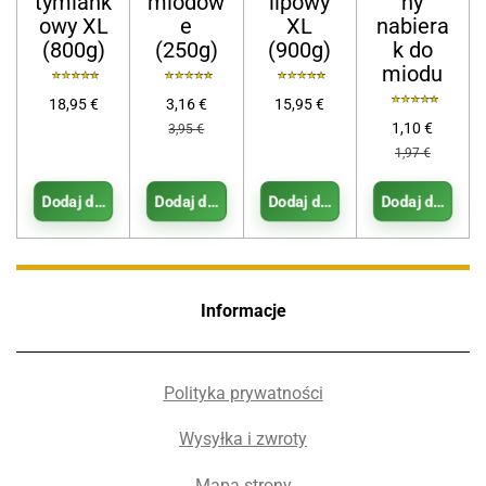
tymiank
miodow
lipowy
ny
owy XL
e
XL
nabiera
(800g)
(250g)
(900g)
k do
miodu
18,95 €
3,16 €
15,95 €
1,10 €
3,95 €
1,97 €
Dodaj do koszyka
Dodaj do koszyka
Dodaj do koszyka
Dodaj do koszy
Informacje
Polityka prywatności
Wysyłka i zwroty
Mapa strony