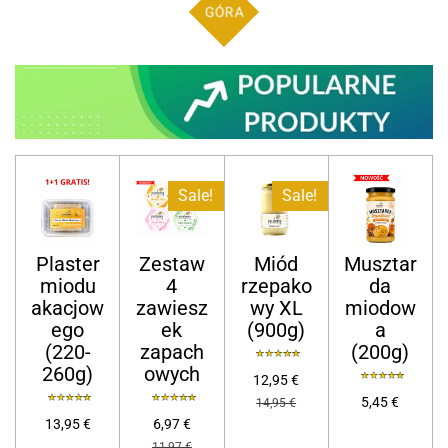
GÓRA
Sale!
Sale!
Plaster
Zestaw
Miód
Musztar
miodu
4
rzepako
da
akacjow
zawiesz
wy XL
miodow
ego
ek
(900g)
a
(220-
zapach
(200g)
260g)
owych
12,95 €
5,45 €
14,95 €
13,95 €
6,97 €
11,97 €