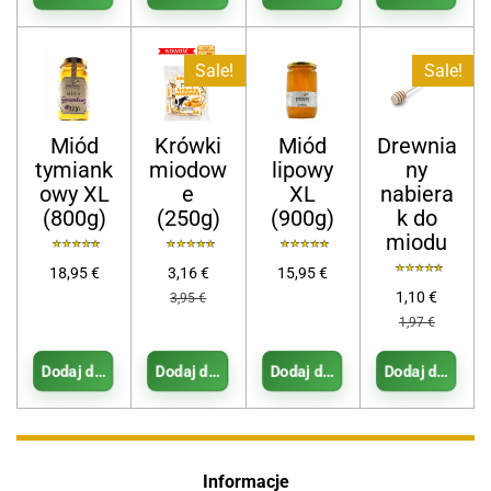
Sale!
Sale!
Miód
Krówki
Miód
Drewnia
tymiank
miodow
lipowy
ny
owy XL
e
XL
nabiera
(800g)
(250g)
(900g)
k do
miodu
18,95 €
3,16 €
15,95 €
1,10 €
3,95 €
1,97 €
Dodaj do koszyka
Dodaj do koszyka
Dodaj do koszyka
Dodaj do kosz
Informacje