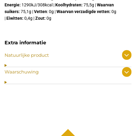
Energie:
1290kJ/308kcal |
Koolhydraten:
75,5g |
Waarvan
suikers:
75,1g |
Vetten
: 0g |
Waarvan verzadigde vetten:
0g
|
Eiwitten:
0,4g |
Zout:
0g
Extra informatie
Natuurlijke product
Waarschuwing