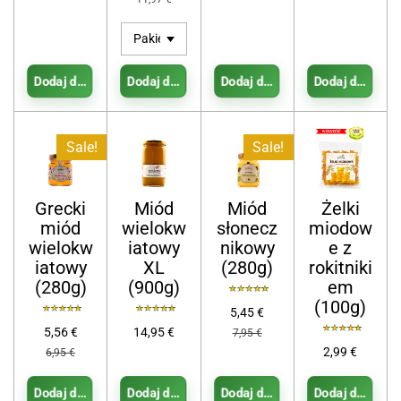
Dodaj do koszyka
Dodaj do koszyka
Dodaj do koszyka
Dodaj do kosz
Sale!
Sale!
Grecki
Miód
Miód
Żelki
miód
wielokw
słonecz
miodow
wielokw
iatowy
nikowy
e z
iatowy
XL
(280g)
rokitniki
(280g)
(900g)
em
(100g)
5,45 €
5,56 €
14,95 €
7,95 €
2,99 €
6,95 €
Dodaj do koszyka
Dodaj do koszyka
Dodaj do koszyka
Dodaj do kosz