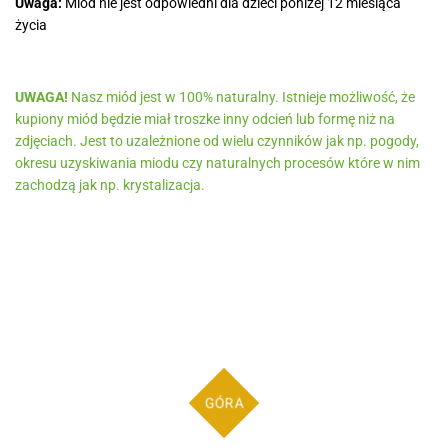
Uwaga:
Miód nie jest odpowiedni dla dzieci poniżej 12 miesiąca
życia
UWAGA!
Nasz miód jest w 100% naturalny. Istnieje możliwość, że
kupiony miód będzie miał troszke inny odcień lub formę niż na
zdjęciach. Jest to uzależnione od wielu czynników jak np. pogody,
okresu uzyskiwania miodu czy naturalnych procesów które w nim
zachodzą jak np. krystalizacja.
GÓRA