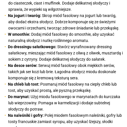
do ciasteczek, ciast i muffinek. Dodaje delikatnej słodyczy i
sprawia, że wypieki są wilgotniejsze.
Na jogurt i twaróg:
Skrop miód fasolowy na jogurt lub twaróg,
aby dodać ekstra słodycz. Dobrze komponuje się ze świeżymi
owocami i orzechami, tworząc zdrowe śniadanie lub przekąskę.
W smoothie:
Dodaj miód fasolowy do smoothie, aby uzyskać
naturalną słodycz i nutkę roślinnego aromatu.
Do dressingu sałatkowego:
Stwórz wyrafinowany dressing
sałatkowy, mieszając miód fasolowy z oliwą z oliwek, musztardą i
sokiem z cytryny. Dodaje delikatnej słodyczy do sałatek.
Na desce serów:
Serwuj miód fasolowy obok miękkich serów,
takich jak ser kozi lub brie. Łagodna słodycz miodu doskonale
komponuje się z kremową teksturą sera.
Na chleb lub tost:
Posmaruj miód fasolowy na ciepły chleb lub
tost, aby uzyskać prostą, ale pyszną przekąskę.
Do marynat:
Użyj miodu fasolowego w marynatach do kurczaka
lub wieprzowiny. Pomaga w karmelizacji i dodaje subtelnej
słodyczy do potraw.
Na naleśniki i gofry:
Polej miodem fasolowym naleśniki, gofry lub
tosty francuskie zamiast syropu, aby uzyskać lżejszy, słodki