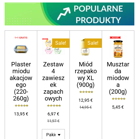
Sale!
Sale!
Plaster
Zestaw
Miód
Musztar
miodu
4
rzepako
da
akacjow
zawiesz
wy XL
miodow
ego
ek
(900g)
a
(220-
zapach
(200g)
260g)
owych
12,95 €
5,45 €
14,95 €
13,95 €
6,97 €
11,97 €