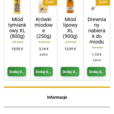
Sale!
Sale!
Miód
Krówki
Miód
Drewnia
tymiank
miodow
lipowy
ny
owy XL
e
XL
nabiera
(800g)
(250g)
(900g)
k do
miodu
18,95 €
3,16 €
15,95 €
1,10 €
3,95 €
1,97 €
Dodaj do koszyka
Dodaj do koszyka
Dodaj do koszyka
Dodaj do kosz
Informacje