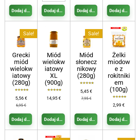
Dodaj do koszyka
Dodaj do koszyka
Dodaj do koszyka
Dodaj do kosz
Sale!
Sale!
Grecki
Miód
Miód
Żelki
miód
wielokw
słonecz
miodow
wielokw
iatowy
nikowy
e z
iatowy
XL
(280g)
rokitniki
(280g)
(900g)
em
(100g)
5,45 €
5,56 €
14,95 €
7,95 €
2,99 €
6,95 €
Dodaj do koszyka
Dodaj do koszyka
Dodaj do koszyka
Dodaj do kosz