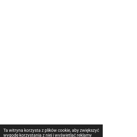
Ta witryna korzysta z plików cookie, aby zwiększyć
wygodę korzystania z niej i wyświetlać reklamy