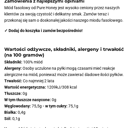
Zamówienia z najlepszymi opiniami
Miód fasolowy od Pure Honey jest wysoko ceniony przez naszych
klientów za swoją czystość i delikatny smak. Zamów teraz i
przekonaj się sam o doskonałej jakości naszego miodu fasolowego.
✓ Dodaj do koszyka i zamów bezpośrednio!
Wartości odżywcze, składniki, alergeny i trwałość
(na 100 gramów)
Składniki:
100% miód
Alergeny:
Osoby uczulone na pyłki mogą czasami mieć reakcje
alergiczne na miód, ponieważ może zawierać śladowe ilości pyłków.
Trwałość:
Co najmniej 2 lata
Wartość energetyczna:
1209kJ/308 kcal
Tłuszcze:
0g
W tym tłuszcze nasycone:
0g
Węglowodany:
75,5g
- w tym cukry:
75,1g
Białka:
0,4g
Sól:
0,1g