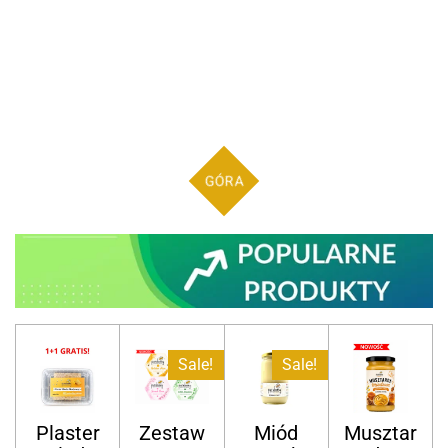
GÓRA
Sale!
Sale!
Plaster
Zestaw
Miód
Musztar