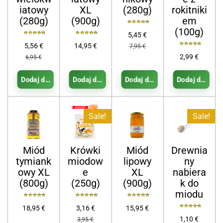
iatowy
XL
(280g)
rokitniki
(280g)
(900g)
em
(100g)
5,45 €
5,56 €
14,95 €
7,95 €
2,99 €
6,95 €
Dodaj do koszyka
Dodaj do koszyka
Dodaj do koszyka
Dodaj do kosz
Sale!
Sale!
Miód
Krówki
Miód
Drewnia
tymiank
miodow
lipowy
ny
owy XL
e
XL
nabiera
(800g)
(250g)
(900g)
k do
miodu
18,95 €
3,16 €
15,95 €
1,10 €
3,95 €