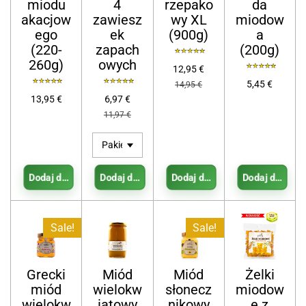
miodu
4
rzepako
da
akacjow
zawiesz
wy XL
miodow
ego
ek
(900g)
a
(220-
zapach
(200g)
260g)
owych
12,95 €
5,45 €
14,95 €
13,95 €
6,97 €
11,97 €
Dodaj do koszyka
Dodaj do koszyka
Dodaj do koszyka
Dodaj do kosz
Sale!
Sale!
Grecki
Miód
Miód
Żelki
miód
wielokw
słonecz
miodow
wielokw
iatowy
nikowy
e z