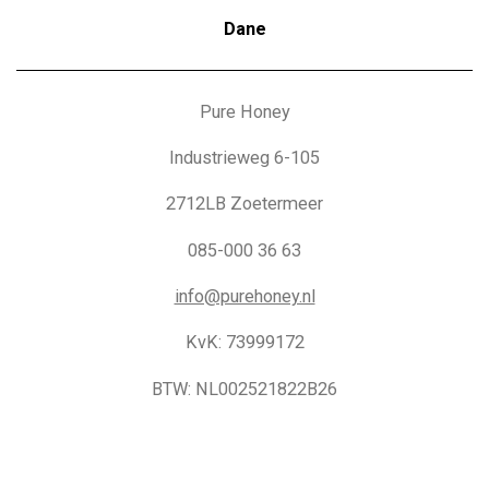
Dane
Pure Honey
Industrieweg 6-105
2712LB Zoetermeer
085-000 36 63
info@purehoney.nl
KvK: 73999172
BTW: NL002521822B26