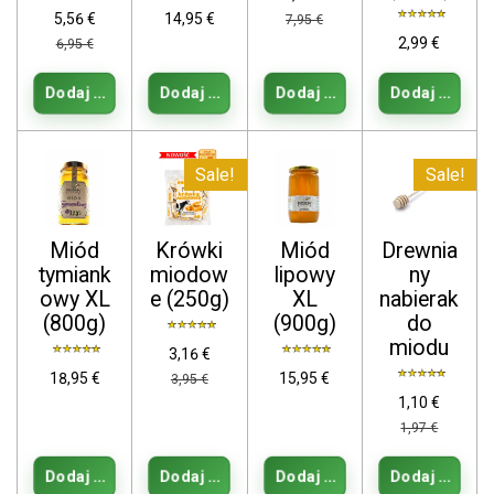
5,56 €
14,95 €
7,95 €
2,99 €
6,95 €
Dodaj do koszyka
Dodaj do koszyka
Dodaj do koszyka
Dodaj do kos
Sale!
Sale!
Miód
Krówki
Miód
Drewnia
tymiank
miodow
lipowy
ny
owy XL
e (250g)
XL
nabierak
(800g)
(900g)
do
miodu
3,16 €
18,95 €
15,95 €
3,95 €
1,10 €
1,97 €
Dodaj do koszyka
Dodaj do koszyka
Dodaj do koszyka
Dodaj do kos