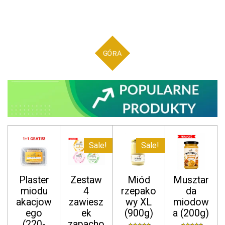
GÓRA
Sale!
Sale!
Plaster
Zestaw
Miód
Musztar
miodu
4
rzepako
da
akacjow
zawiesz
wy XL
miodow
ego
ek
(900g)
a (200g)
(220-
zapacho