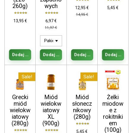
260g)
wych
12,95 €
5,45 €
14,95 €
13,95 €
6,97 €
11,97 €
Dodaj do koszyka
Dodaj do koszyka
Dodaj do koszyka
Dodaj do kos
Sale!
Sale!
Grecki
Miód
Miód
Żelki
miód
wielokw
słonecz
miodow
wielokw
iatowy
nikowy
e z
iatowy
XL
(280g)
rokitniki
(280g)
(900g)
em
(100g)
5,45 €