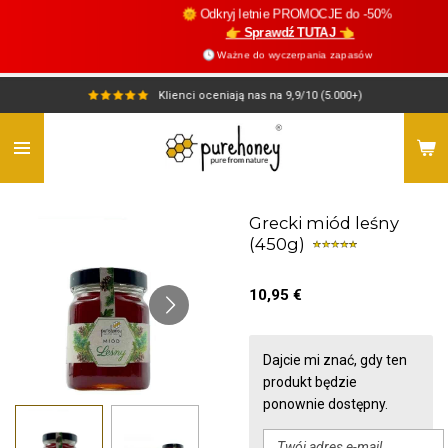
🌞 Odkryj letnie PROMOCJE do -50%
Przejdź
👉 Sprawdź TUTAJ 👈
do
🕓 Ważne do wyczerpania zapasów
głównej
treści
Klienci oceniają nas na 9,9/10 (5.000+)
Grecki miód leśny
(450g)
10,95 €
Dajcie mi znać, gdy ten
produkt będzie
ponownie dostępny.