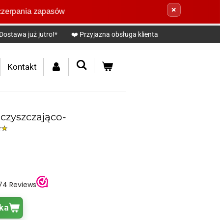
×
yczerpania zapasów
Dostawa już jutro!*
❤️ Przyjazna obsługa klienta
Kontakt
czyszczająco-
ka