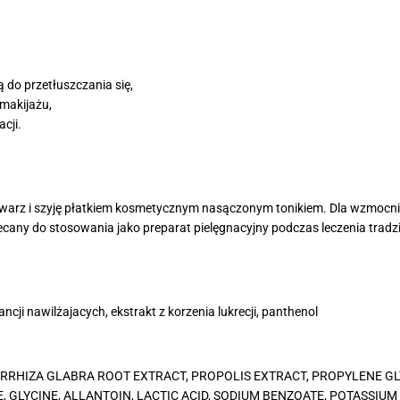
ą do przetłuszczania się,
emakijażu,
cji.
j twarz i szyję płatkiem kosmetycznym nasączonym tonikiem. Dla wzmocni
lecany do stosowania jako preparat pielęgnacyjny podczas leczenia tradz
ncji nawilżajacych, ekstrakt z korzenia lukrecji, panthenol
CYRRHIZA GLABRA ROOT EXTRACT, PROPOLIS EXTRACT, PROPYLENE GL
NE, GLYCINE, ALLANTOIN, LACTIC ACID, SODIUM BENZOATE, POTASSI