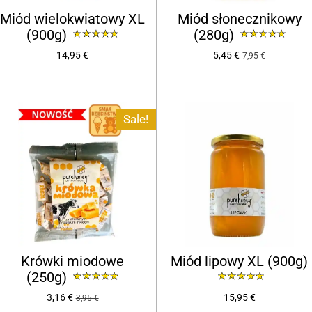
Miód wielokwiatowy XL
Miód słonecznikowy
(900g)
(280g)
14,95 €
5,45 €
7,95 €
Sale!
Krówki miodowe
Miód lipowy XL (900g)
(250g)
3,16 €
15,95 €
3,95 €