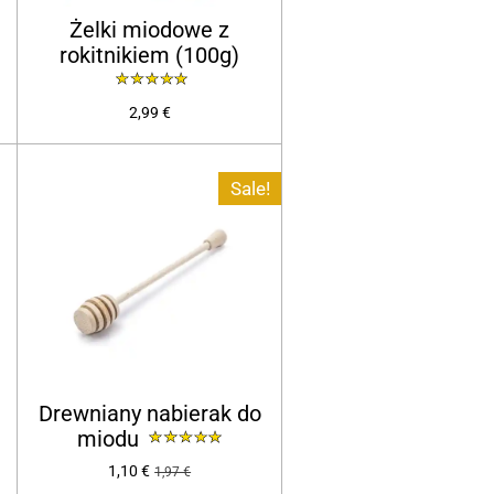
Żelki miodowe z
rokitnikiem (100g)
2,99 €
Sale!
Drewniany nabierak do
miodu
1,10 €
1,97 €