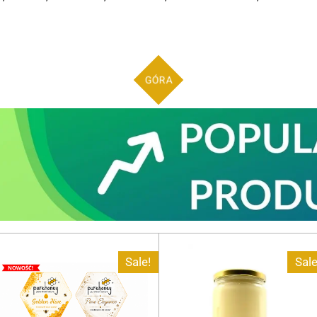
GÓRA
Sale!
Sale