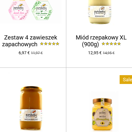
Zestaw 4 zawieszek
Miód rzepakowy XL
zapachowych
(900g)
6,97 €
12,95 €
11,97 €
14,95 €
Sale