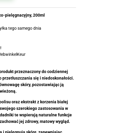
co-pielęgnacyjny, 200ml
yłka tego samego dnia
!
WebwinkelKeur
 produkt przeznaczony do codziennej
o przetłuszczania się i niedoskonałości.
ównowagę skóry, pozostawiając ją
świeżoną.
olisu oraz ekstrakt z korzenia białej
e swojego szerokiego zastosowania w
ładniki te wspierają naturalne funkcje
zachować jej zdrowy, matowy wygląd.
ą i pielęgnują skórę, zapewniając