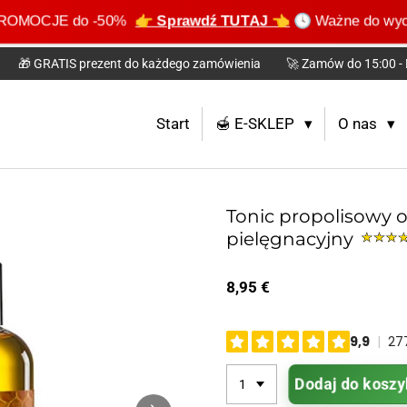
PROMOCJE do -50%
👉 Sprawdź TUTAJ 👈
🕓 Ważne do w
🎁 GRATIS prezent do każdego zamówienia
🚀 Zamów do 15:00 - 
Start
🍯 E-SKLEP
O nas
Tonic propolisowy o
pielęgnacyjny
8,95 €
Dodaj do koszy