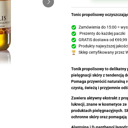
Tonic propolisowy oczyszczają
Zamówienia do 15:00 = wys
Prezenty do każdej paczki
GRATIS dostawa od €69,99
Produkty najwyższej jakości
Sklep certyfikowany przez 
Tonik propolisowy to delikatny
pielęgnacji skóry z tendencją d
Pomaga przywrócić naturalną r
czystą, świeżą i przyjemnie od
Zawiera aktywny ekstrakt z prop
lukrecji, znane w kosmetyce z
produktach pielęgnacyjnych. Sk
ochronne skóry oraz pomagają 
Alantoina i D-panthenol łagodz