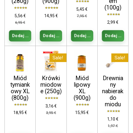
(280g)
(900g)
em
(100g)
5,45 €
5,56 €
14,95 €
7,95 €
2,99 €
6,95 €
Dodaj do koszyka
Dodaj do koszyka
Dodaj do koszyka
Dodaj do kos
Sale!
Sale!
Miód
Krówki
Miód
Drewnia
tymiank
miodow
lipowy
ny
owy XL
e (250g)
XL
nabierak
(800g)
(900g)
do
miodu
3,16 €
18,95 €
15,95 €
3,95 €
1,10 €
1,97 €