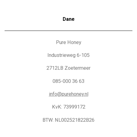
Dane
Pure Honey
Industrieweg 6-105
2712LB Zoetermeer
085-000 36 63
info@purehoney.nl
KvK: 73999172
BTW: NL002521822B26