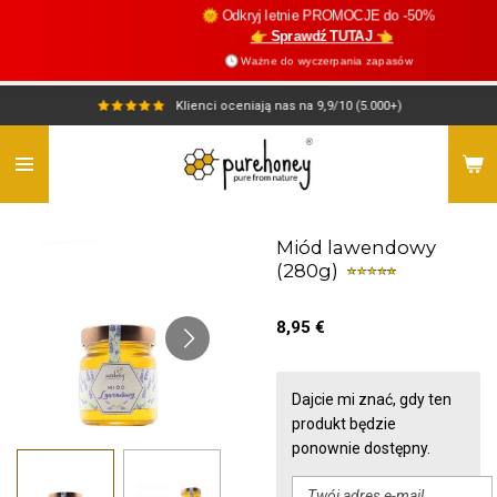
🌞 Odkryj letnie PROMOCJE do -50%
Przejdź
👉 Sprawdź TUTAJ 👈
do
🕓 Ważne do wyczerpania zapasów
głównej
treści
Klienci oceniają nas na 9,9/10 (5.000+)
Miód lawendowy
(280g)
8,95 €
Dajcie mi znać, gdy ten
produkt będzie
ponownie dostępny.