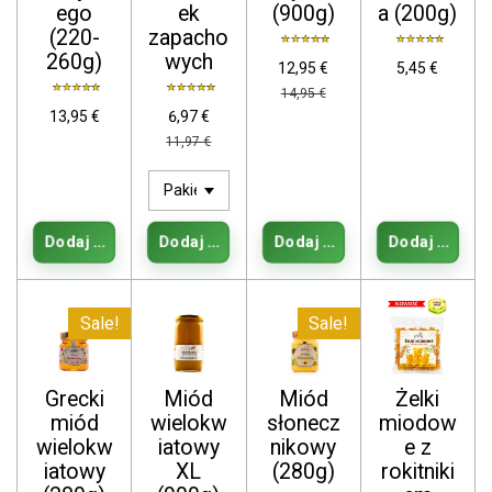
ego
ek
(900g)
a (200g)
(220-
zapacho
260g)
wych
12,95 €
5,45 €
14,95 €
13,95 €
6,97 €
11,97 €
Dodaj do koszyka
Dodaj do koszyka
Dodaj do koszyka
Dodaj do kos
Sale!
Sale!
Grecki
Miód
Miód
Żelki
miód
wielokw
słonecz
miodow
wielokw
iatowy
nikowy
e z
iatowy
XL
(280g)
rokitniki