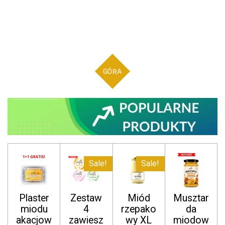
GÓRA
Sale!
Sale!
Plaster
Zestaw
Miód
Musztar
miodu
4
rzepako
da
akacjow
zawiesz
wy XL
miodow