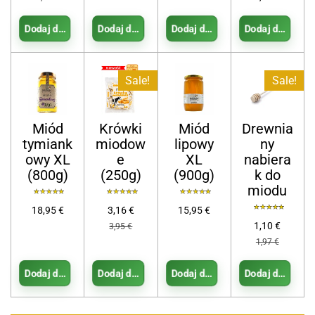
Dodaj do koszyka
Dodaj do koszyka
Dodaj do koszyka
Dodaj do koszy
Sale!
Sale!
Miód
Krówki
Miód
Drewnia
tymiank
miodow
lipowy
ny
owy XL
e
XL
nabiera
(800g)
(250g)
(900g)
k do
miodu
18,95 €
3,16 €
15,95 €
1,10 €
3,95 €
1,97 €
Dodaj do koszyka
Dodaj do koszyka
Dodaj do koszyka
Dodaj do koszy