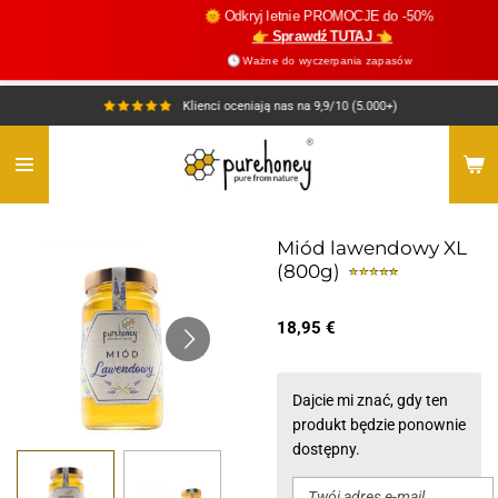
🌞 Odkryj letnie PROMOCJE do -50%
Przejdź
👉 Sprawdź TUTAJ 👈
do
🕓 Ważne do wyczerpania zapasów
głównej
treści
Klienci oceniają nas na 9,9/10 (5.000+)
Miód lawendowy XL
(800g)
18,95 €
Dajcie mi znać, gdy ten
produkt będzie ponownie
dostępny.