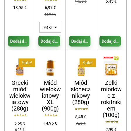
5,45 €
14,95 €
13,95 €
6,97 €
11,97 €
Dodaj do koszyka
Dodaj do koszyka
Dodaj do koszyka
Dodaj do koszy
Sale!
Sale!
Grecki
Miód
Miód
Żelki
miód
wielokw
słonecz
miodow
wielokw
iatowy
nikowy
e z
iatowy
XL
(280g)
rokitniki
(280g)
(900g)
em
(100g)
5,45 €
5,56 €
14,95 €
7,95 €
2,99 €
6,95 €