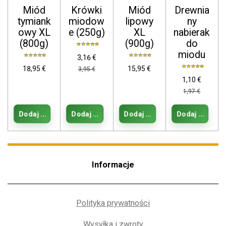
Miód
Krówki
Miód
Drewnia
tymiank
miodow
lipowy
ny
owy XL
e (250g)
XL
nabierak
(800g)
(900g)
do
miodu
3,16 €
18,95 €
15,95 €
3,95 €
1,10 €
1,97 €
Dodaj do koszyka
Dodaj do koszyka
Dodaj do koszyka
Dodaj do kos
Informacje
Polityka prywatności
Wysyłka i zwroty