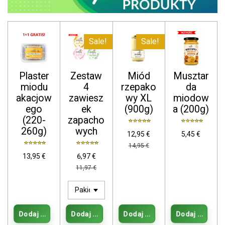
Sale!
Sale!
Plaster
Zestaw
Miód
Musztar
miodu
4
rzepako
da
akacjow
zawiesz
wy XL
miodow
ego
ek
(900g)
a (200g)
(220-
zapacho
260g)
wych
12,95 €
5,45 €
14,95 €
13,95 €
6,97 €
11,97 €
Dodaj do koszyka
Dodaj do koszyka
Dodaj do koszyka
Dodaj do kos