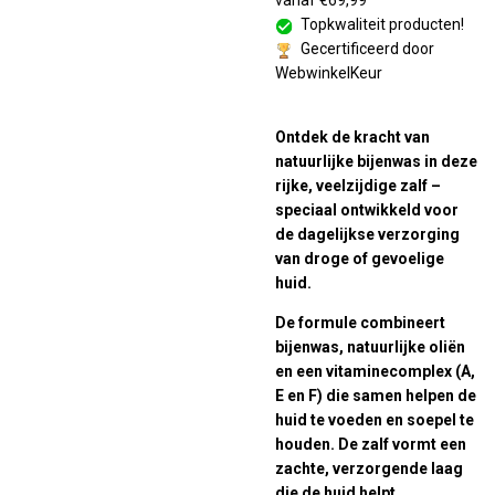
vanaf €69,99
Topkwaliteit producten!
Gecertificeerd door
WebwinkelKeur
Ontdek de kracht van
natuurlijke bijenwas in deze
rijke, veelzijdige zalf –
speciaal ontwikkeld voor
de dagelijkse verzorging
van droge of gevoelige
huid.
De formule combineert
bijenwas, natuurlijke oliën
en een vitaminecomplex (A,
E en F) die samen helpen de
huid te voeden en soepel te
houden. De zalf vormt een
zachte, verzorgende laag
die de huid helpt