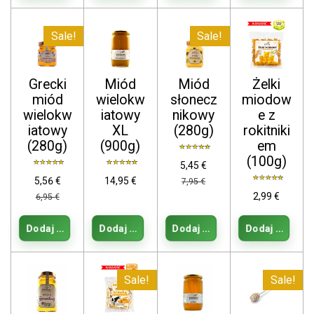
Sale!
Sale!
Grecki
Miód
Miód
Żelki
miód
wielokw
słonecz
miodow
wielokw
iatowy
nikowy
e z
iatowy
XL
(280g)
rokitniki
(280g)
(900g)
em
(100g)
5,45 €
5,56 €
14,95 €
7,95 €
2,99 €
6,95 €
Dodaj do koszyka
Dodaj do koszyka
Dodaj do koszyka
Dodaj do kos
Sale!
Sale!