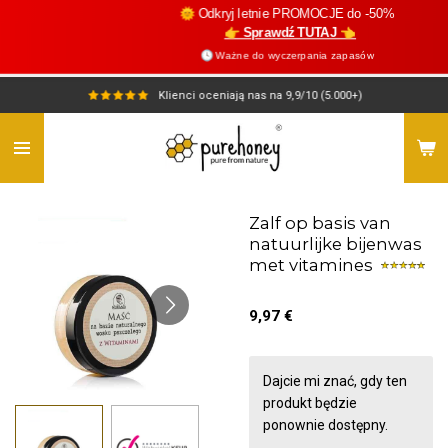
🌞 Odkryj letnie PROMOCJE do -50%
Przejdź
👉 Sprawdź TUTAJ 👈
do
🕓 Ważne do wyczerpania zapasów
głównej
treści
Klienci oceniają nas na 9,9/10 (5.000+)
Zalf op basis van
natuurlijke bijenwas
met vitamines
9,97 €
Dajcie mi znać, gdy ten
produkt będzie
ponownie dostępny.