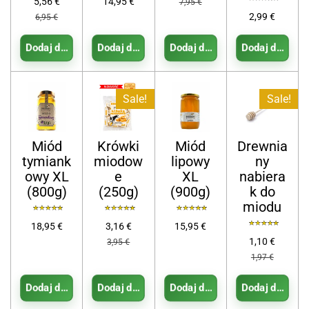
5,56 €
14,95 €
7,95 €
2,99 €
6,95 €
Dodaj do koszyka
Dodaj do koszyka
Dodaj do koszyka
Dodaj do koszy
Sale!
Sale!
Miód
Krówki
Miód
Drewnia
tymiank
miodow
lipowy
ny
owy XL
e
XL
nabiera
(800g)
(250g)
(900g)
k do
miodu
18,95 €
3,16 €
15,95 €
1,10 €
3,95 €
1,97 €
Dodaj do koszyka
Dodaj do koszyka
Dodaj do koszyka
Dodaj do koszy