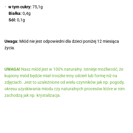
w tym cukry:
75,1g
Białka:
0,4g
Sól:
0,1g
Uwaga:
Miód nie jest odpowiedni dla dzieci poniżej 12 miesiąca
życia.
UWAGA!
Nasz miód jest w 100% naturalny. Istnieje możliwość, że
kupiony miód będzie miał troszke inny odcień lub formę niż na
zdjęciach. Jest to uzależnione od wielu czynników jak np. pogody,
okresu uzyskiwania miodu czy naturalnych procesów które w nim
zachodzą jak np. krystalizacja.