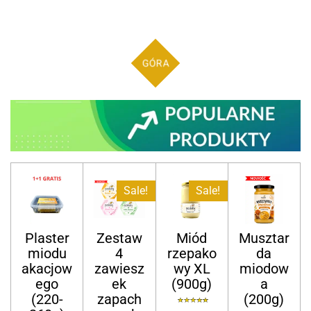
GÓRA
Sale!
Sale!
Plaster
Zestaw
Miód
Musztar
miodu
4
rzepako
da
akacjow
zawiesz
wy XL
miodow
ego
ek
(900g)
a
(220-
zapach
(200g)