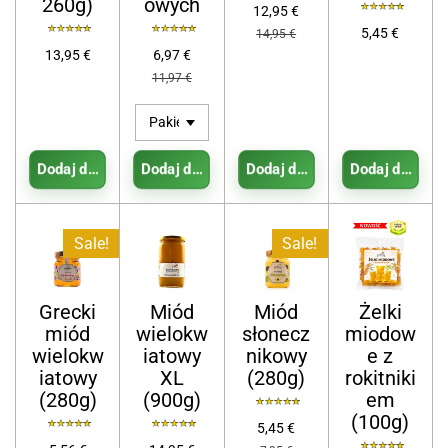
260g)
owych
12,95 €
5,45 €
14,95 €
13,95 €
6,97 €
11,97 €
Dodaj do koszyka
Dodaj do koszyka
Dodaj do koszyka
Dodaj do koszy
Sale!
Sale!
Grecki
Miód
Miód
Żelki
miód
wielokw
słonecz
miodow
wielokw
iatowy
nikowy
e z
iatowy
XL
(280g)
rokitniki
(280g)
(900g)
em
(100g)
5,45 €