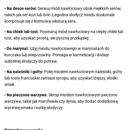
• Na desce serów:
Serwuj miód nawłociowy obok miękkich serów,
takich jak ser kozi lub brie. Łagodna słodycz miodu doskonale
komponuje się z kremową teksturą sera.
• Na chleb lub tost:
Posmaruj miód nawłociowy na ciepły chleb lub
tost, aby uzyskać prostą, ale pyszną przekąskę.
• Do marynat:
Użyj miodu nawłociowego w marynatach do
kurczaka lub wieprzowiny. Pomaga w karmelizacji i dodaje
subtelnej słodyczy do potraw.
• Na naleśniki i gofry:
Polej miodem nawłociowym naleśniki, gofry
lub tosty francuskie zamiast syropu, aby uzyskać lżejszy, słodki
smak.
• Na pieczone warzywa:
Skrop miodem nawłociowym pieczone
warzywa, takie jak marchewki czy dynia, aby dodać dodatkową
warstwę smaku i nutkę słodyczy.