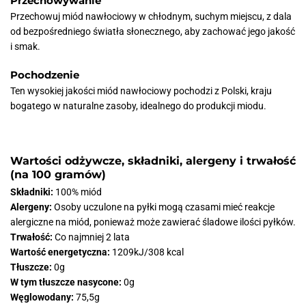
Przechowywanie
Przechowuj miód nawłociowy w chłodnym, suchym miejscu, z dala
od bezpośredniego światła słonecznego, aby zachować jego jakość
i smak.
Pochodzenie
Ten wysokiej jakości miód nawłociowy pochodzi z Polski, kraju
bogatego w naturalne zasoby, idealnego do produkcji miodu.
Wartości odżywcze, składniki, alergeny i trwałość
(na 100 gramów)
Składniki:
100% miód
Alergeny:
Osoby uczulone na pyłki mogą czasami mieć reakcje
alergiczne na miód, ponieważ może zawierać śladowe ilości pyłków.
Trwałość:
Co najmniej 2 lata
Wartość energetyczna:
1209kJ/308 kcal
Tłuszcze:
0g
W tym tłuszcze nasycone:
0g
Węglowodany:
75,5g