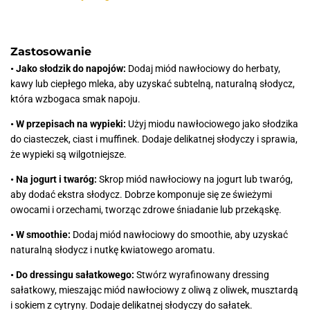
Zastosowanie
• Jako słodzik do napojów:
Dodaj miód nawłociowy do herbaty,
kawy lub ciepłego mleka, aby uzyskać subtelną, naturalną słodycz,
która wzbogaca smak napoju.
• W przepisach na wypieki:
Użyj miodu nawłociowego jako słodzika
do ciasteczek, ciast i muffinek. Dodaje delikatnej słodyczy i sprawia,
że wypieki są wilgotniejsze.
• Na jogurt i twaróg:
Skrop miód nawłociowy na jogurt lub twaróg,
aby dodać ekstra słodycz. Dobrze komponuje się ze świeżymi
owocami i orzechami, tworząc zdrowe śniadanie lub przekąskę.
• W smoothie:
Dodaj miód nawłociowy do smoothie, aby uzyskać
naturalną słodycz i nutkę kwiatowego aromatu.
• Do dressingu sałatkowego:
Stwórz wyrafinowany dressing
sałatkowy, mieszając miód nawłociowy z oliwą z oliwek, musztardą
i sokiem z cytryny. Dodaje delikatnej słodyczy do sałatek.