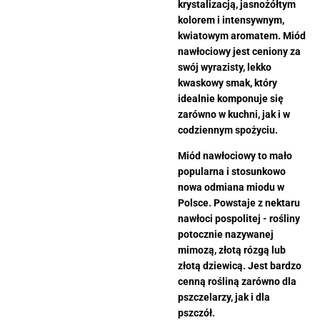
krystalizacją, jasnożółtym
kolorem i intensywnym,
kwiatowym aromatem. Miód
nawłociowy jest ceniony za
swój wyrazisty, lekko
kwaskowy smak, który
idealnie komponuje się
zarówno w kuchni, jak i w
codziennym spożyciu.
Miód nawłociowy to mało
popularna i stosunkowo
nowa odmiana miodu w
Polsce. Powstaje z nektaru
nawłoci pospolitej - rośliny
potocznie nazywanej
mimozą, złotą rózgą lub
złotą dziewicą. Jest bardzo
cenną rośliną zarówno dla
pszczelarzy, jak i dla
pszczół.