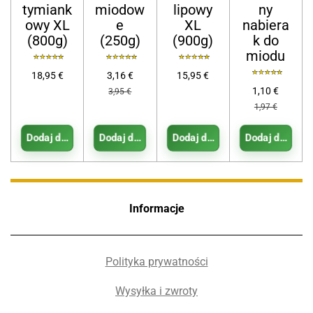
tymiank
miodow
lipowy
ny
owy XL
e
XL
nabiera
(800g)
(250g)
(900g)
k do
miodu
18,95 €
3,16 €
15,95 €
1,10 €
3,95 €
1,97 €
Dodaj do koszyka
Dodaj do koszyka
Dodaj do koszyka
Dodaj do koszy
Informacje
Polityka prywatności
Wysyłka i zwroty