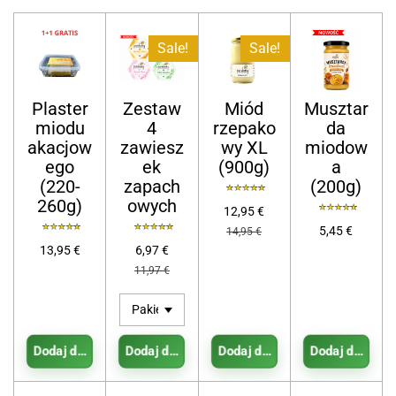
Sale!
Sale!
Plaster
Zestaw
Miód
Musztar
miodu
4
rzepako
da
akacjow
zawiesz
wy XL
miodow
ego
ek
(900g)
a
(220-
zapach
(200g)
260g)
owych
12,95 €
5,45 €
14,95 €
13,95 €
6,97 €
11,97 €
Dodaj do koszyka
Dodaj do koszyka
Dodaj do koszyka
Dodaj do koszy