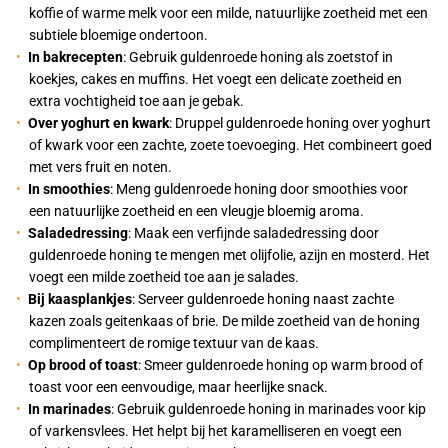
koffie of warme melk voor een milde, natuurlijke zoetheid met een
subtiele bloemige ondertoon.
In bakrecepten
: Gebruik guldenroede honing als zoetstof in
koekjes, cakes en muffins. Het voegt een delicate zoetheid en
extra vochtigheid toe aan je gebak.
Over yoghurt en kwark
: Druppel guldenroede honing over yoghurt
of kwark voor een zachte, zoete toevoeging. Het combineert goed
met vers fruit en noten.
In smoothies
: Meng guldenroede honing door smoothies voor
een natuurlijke zoetheid en een vleugje bloemig aroma.
Saladedressing
: Maak een verfijnde saladedressing door
guldenroede honing te mengen met olijfolie, azijn en mosterd. Het
voegt een milde zoetheid toe aan je salades.
Bij kaasplankjes
: Serveer guldenroede honing naast zachte
kazen zoals geitenkaas of brie. De milde zoetheid van de honing
complimenteert de romige textuur van de kaas.
Op brood of toast
: Smeer guldenroede honing op warm brood of
toast voor een eenvoudige, maar heerlijke snack.
In marinades
: Gebruik guldenroede honing in marinades voor kip
of varkensvlees. Het helpt bij het karamelliseren en voegt een