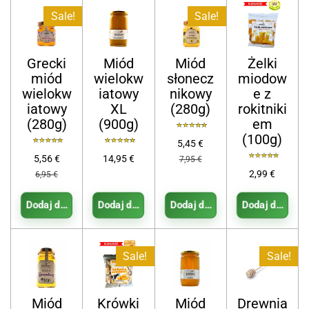
Sale!
Sale!
Grecki
Miód
Miód
Żelki
miód
wielokw
słonecz
miodow
wielokw
iatowy
nikowy
e z
iatowy
XL
(280g)
rokitniki
(280g)
(900g)
em
(100g)
5,45 €
5,56 €
14,95 €
7,95 €
2,99 €
6,95 €
Dodaj do koszyka
Dodaj do koszyka
Dodaj do koszyka
Dodaj do koszy
Sale!
Sale!
Miód
Krówki
Miód
Drewnia