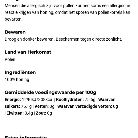
Mensen die allergisch zijn voor pollen kunnen soms een allergische
reactie krijgen van honing, omdat het sporen van pollenkorrels kan
bevatten.
Bewaren
Droog en donker bewaren. Beschermen tegen directe zonlicht.
Land van Herkomst
Polen
Ingrediënten
100% honing
Gemiddelde voedingswaarde per 100g
Energie:
1290kJ/308kcal |
Koolhydraten:
75,5g |
Waarvan
suikers:
75,1g |
Vetten
: 0g |
Waarvan verzadigde vetten:
0g
|
Eiwitten:
0,4g |
Zout:
0g
Extra informatie