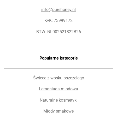
info@purehoney.nl
KvK: 73999172
BTW: NL002521822B26
Popularne kategorie
Świece z wosku pszczelego
Lemoniada miodowa
Naturalne kosmetyki
Miody smakowe