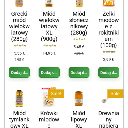
Grecki
Miód
Miód
Żelki
miód
wielokw
słonecz
miodow
wielokw
iatowy
nikowy
e z
iatowy
XL
(280g)
rokitniki
(280g)
(900g)
em
(100g)
5,45 €
5,56 €
14,95 €
7,95 €
2,99 €
6,95 €
Dodaj do koszyka
Dodaj do koszyka
Dodaj do koszyka
Dodaj do koszy
Sale!
Sale!
Miód
Krówki
Miód
Drewnia
tymiank
miodow
lipowy
ny
owy XL
e
XL
nabiera