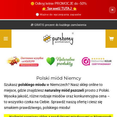
🌞 Odkryj letnie PROMOCJE do -50%
Przejdź
👉 Sprawdź TUTAJ 👈
×
do
🕓 Ważne do wyczerpania zapasów
głównej
treści
🎁 GRATIS prezent do każdego zamówienia
Polski miód Niemcy
Szukasz
polskiego miodu
w Niemczech? Nasz sklep online to
miejsce, gdzie znajdziesz
naturalny miód pszczeli
prosto z Polski.
Wysoka jakość, różne rodzaje miodów oraz konkurencyjna cena –
to wszystko czeka na Ciebie. Sprawdź naszą ofertę i ciesz się
smakiem prawdziwego, polskiego miodu!
Najlepiej oceniany sklep z produktami miodowymi w Niemczech