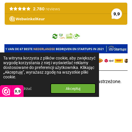
Ta witryna korzysta z plików cookie, aby zwiększyć
wygodę korzystania z niej i wyświetlać reklamy
dostosowane do preferencji użytkownika. Klikając
„Akceptuję”, wyrażasz zgodę na wszystkie pliki
cookie.
2018-2025 © Pure Honey. Wszystkie prawa zastrzeżone.
Odrzuć
Akceptuj
Sklep stworzony z
❤️
9,9