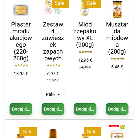
Sale!
Sale!
Plaster
Zestaw
Miód
Musztar
miodu
4
rzepako
da
akacjow
zawiesz
wy XL
miodow
ego
ek
(900g)
a
(220-
zapach
(200g)
260g)
owych
12,95 €
5,45 €
14,95 €
13,95 €
6,97 €
11,97 €
Dodaj do koszyka
Dodaj do koszyka
Dodaj do koszyka
Dodaj do koszy
Sale!
Sale!