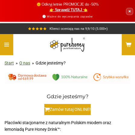
🌞 Odkryj letnie PROMOCJE do -50%
Przejdź
👉 Sprawdź TUTAJ 👈
×
do
🕓 Ważne do wyczerpania zapasów
głównej
treści
Klienci oceniają nas na 9,9/10 (5.000+)
Start
»
O nas
»
Gdzie jesteśmy?
Gdzie jesteśmy?
Zamów tutaj ONLINE!
Placówki stacjonarne z naturalnym Polskim miodem oraz
lemoniadą Pure Honey Drink™: