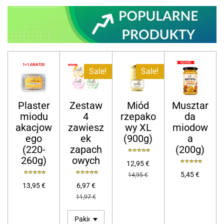
Sale!
Sale!
Plaster
Zestaw
Miód
Musztar
miodu
4
rzepako
da
akacjow
zawiesz
wy XL
miodow
ego
ek
(900g)
a
(220-
zapach
(200g)
260g)
owych
12,95 €
5,45 €
14,95 €
13,95 €
6,97 €
11,97 €