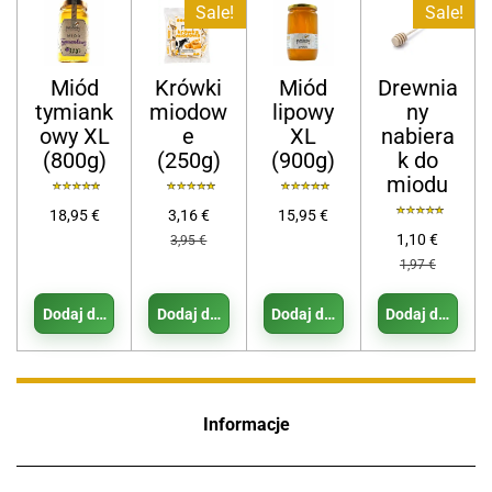
Sale!
Sale!
Miód
Krówki
Miód
Drewnia
tymiank
miodow
lipowy
ny
owy XL
e
XL
nabiera
(800g)
(250g)
(900g)
k do
miodu
18,95 €
3,16 €
15,95 €
1,10 €
3,95 €
1,97 €
Dodaj do koszyka
Dodaj do koszyka
Dodaj do koszyka
Dodaj do koszy
Informacje