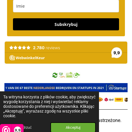
Subskrybuj
Ta witryna korzysta z plików cookie, aby zwiększyć
wygodę korzystania z niej i wyświetlać reklamy
dostosowane do preferencji użytkownika. Klikając
„Akceptuję”, wyrażasz zgodę na wszystkie pliki
cookie.
2018-2025 © Pure Honey. Wszystkie prawa zastrzeżone.
Odrzuć
Akceptuj
Sklep stworzony z
❤️
9,9