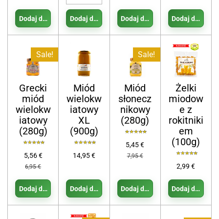
Dodaj do koszyka
Dodaj do koszyka
Dodaj do koszyka
Dodaj do koszy
Sale!
Sale!
Grecki
Miód
Miód
Żelki
miód
wielokw
słonecz
miodow
wielokw
iatowy
nikowy
e z
iatowy
XL
(280g)
rokitniki
(280g)
(900g)
em
(100g)
5,45 €
5,56 €
14,95 €
7,95 €
2,99 €
6,95 €
Dodaj do koszyka
Dodaj do koszyka
Dodaj do koszyka
Dodaj do koszy