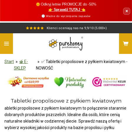
🌞 Odkryj letnie PROMOCJE do -50%
Przejdź
👉 Sprawdź TUTAJ 👈
×
do
🕓 Ważne do wyczerpania zapasów
głównej
treści
Klienci oceniają nas na 9,9/10 (5.000+)
Start
»
🍯 E-
»
✅ Tabletki propolisowe z pyłkiem kwiatowym -
SKLEP
NOWOŚĆ
Tabletki propolisowe z pyłkiem kwiatowym
abletki propolisowe z pyłkiem kwiatowym to połączenie starannie
dobranych produktów pszczelich. Idealne dla osób, które cenią
naturalne składniki w codziennej diecie. Sprawdź naszą ofertę i
wybierz wysokiej jakości produkty na bazie propolisu i pyłku