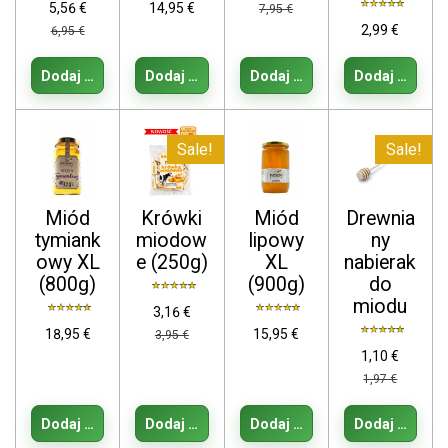
5,56 €
14,95 €
7,95 €
2,99 €
6,95 €
Dodaj do koszyka
Dodaj do koszyka
Dodaj do koszyka
Dodaj do kos
Sale!
Sale!
Miód
Krówki
Miód
Drewnia
tymiank
miodow
lipowy
ny
owy XL
e (250g)
XL
nabierak
(800g)
(900g)
do
miodu
3,16 €
18,95 €
15,95 €
3,95 €
1,10 €
1,97 €
Dodaj do koszyka
Dodaj do koszyka
Dodaj do koszyka
Dodaj do kos