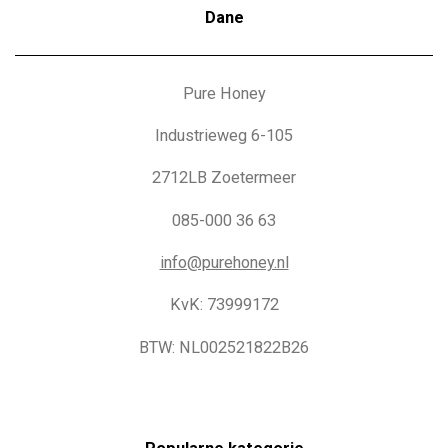
Dane
Pure Honey
Industrieweg 6-105
2712LB Zoetermeer
085-000 36 63
info@purehoney.nl
KvK: 73999172
BTW: NL002521822B26