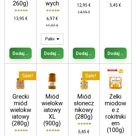
260g)
wych
12,95 €
5,45 €
14,95 €
13,95 €
6,97 €
11,97 €
Dodaj do koszyka
Dodaj do koszyka
Dodaj do koszyka
Dodaj do kos
Sale!
Sale!
Grecki
Miód
Miód
Żelki
miód
wielokw
słonecz
miodow
wielokw
iatowy
nikowy
e z
iatowy
XL
(280g)
rokitniki
(280g)
(900g)
em
(100g)
5,45 €