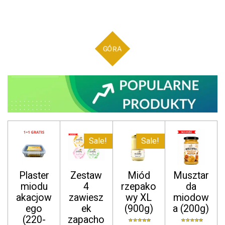
GÓRA
Sale!
Sale!
Plaster
Zestaw
Miód
Musztar
miodu
4
rzepako
da
akacjow
zawiesz
wy XL
miodow
ego
ek
(900g)
a (200g)
(220-
zapacho