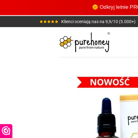
Przejdź
🌞 Odkryj letni
do
głównej
Klienci oceniają nas na 9,9/10 (5.000+)
treści