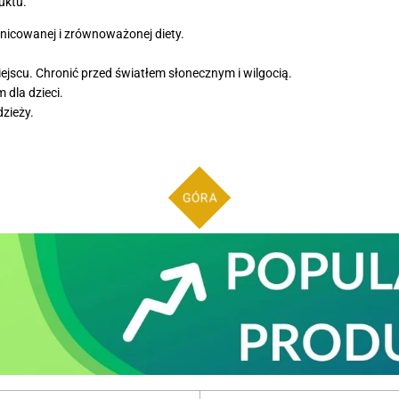
uktu.
żnicowanej i zrównoważonej diety.
scu. Chronić przed światłem słonecznym i wilgocią.
dla dzieci.
zieży.
GÓRA