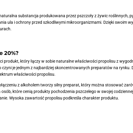
 to naturalna substancja produkowana przez pszczoły z żywic roślinnych
ania ula i ochrony przed szkodliwymi mikroorganizmami. Dzięki swoim 
turach.
we 20%?
i produkt, który łączy w sobie naturalne właściwości propolisu z wygodną
co czyni je jednym z najbardziej skoncentrowanych preparatów na rynku. D
pektrum właściwości propolisu.
ołączeniu z alkoholem tworzy silny preparat, który można stosować zaró
 osób, które cenią produkty pochodzenia pszczelego w swojej codziennej
anie. Wysoka zawartość propolisu podkreśla charakter produktu.