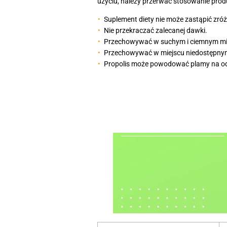
użyciu, należy przerwać stosowanie prod
Suplement diety nie może zastąpić zró
Nie przekraczać zalecanej dawki.
Przechowywać w suchym i ciemnym miej
Przechowywać w miejscu niedostępnym 
Propolis może powodować plamy na od