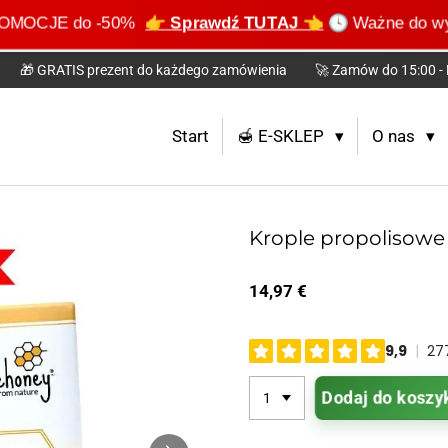
e PROMOCJE do -50%
👉 Sprawdź TUTAJ 👈
🕓 Ważne do wyc
🎁 GRATIS prezent do każdego zamówienia
🚀 Zamów do 15:00 - 
Start
🍯 E-SKLEP
O nas
Krople propolisow
14,97 €
Dodaj do koszy