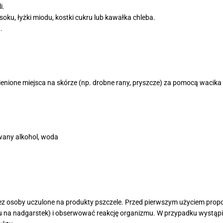
i.
oku, łyżki miodu, kostki cukru lub kawałka chleba.
.
nione miejsca na skórze (np. drobne rany, pryszcze) za pomocą wacika
owany alkohol, woda
z osoby uczulone na produkty pszczele. Przed pierwszym użyciem propol
tu na nadgarstek) i obserwować reakcję organizmu. W przypadku wystąpi