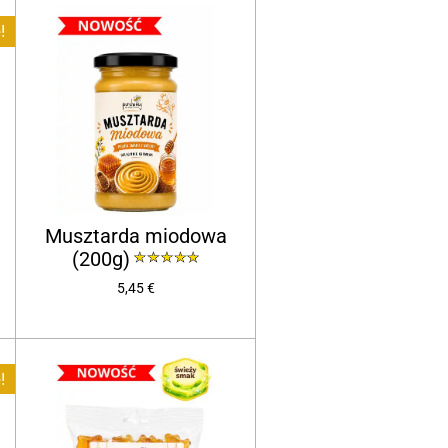
!
Musztarda miodowa
(200g)
5,45 €
!