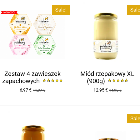
Sale!
Sale
Zestaw 4 zawieszek
Miód rzepakowy XL
zapachowych
(900g)
6,97 €
12,95 €
11,97 €
14,95 €
Sale