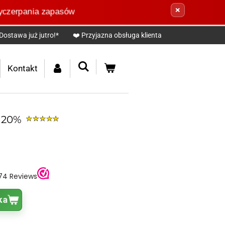
×
zerpania zapasów
Dostawa już jutro!*
❤️ Przyjazna obsługa klienta
Kontakt
e 20%
ka